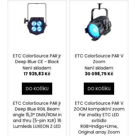
č
V
o
u
ý
d
j
p
u
e
i
k
m
s
t
e
p
ů
r
o
ETC ColorSource PAR jr
ETC ColorSource PAR V
Deep Blue CE - Black
Zoom
d
Není skladem
Není skladem
u
17 935,83 Kč
30 098,75 Kč
k
t
DO KOŠÍKU
DO KOŠÍKU
ů
ETC ColorSource PAR jr
ETC ColorSource PAR V
Deep Blue RGIL Beam
ZOOM kompaktní zoom
angle 15,3° DMX/RDM in
Par značky ETC LED
and thru (5-pin XLR) 16
svítidlo
Lumileds LUXEON Z LED
RGB+Indigo+Lime,
Original array Zoom