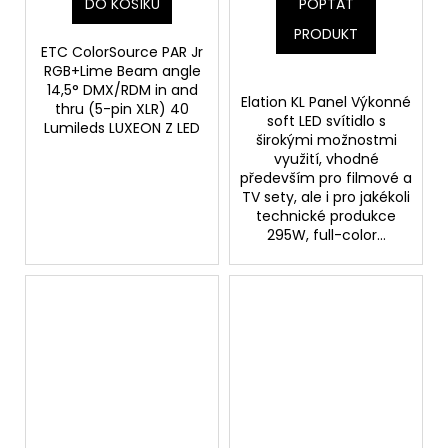
DO KOŠÍKU
POPTAT
PRODUKT
ETC ColorSource PAR Jr
RGB+Lime Beam angle
14,5° DMX/RDM in and
Elation KL Panel Výkonné
thru (5-pin XLR) 40
soft LED svítidlo s
Lumileds LUXEON Z LED
širokými možnostmi
využití, vhodné
především pro filmové a
TV sety, ale i pro jakékoli
technické produkce
295W, full-color...