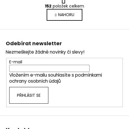
O
r
152
položek celkem
v
á
NAHORU
l
n
k
á
o
d
Z
v
a
á
á
c
Odebírat newsletter
n
p
í
í
Nezmeškejte žádné novinky či slevy!
p
a
r
t
E-mail
v
í
k
Vložením e-mailu souhlasíte s
podmínkami
y
ochrany osobních údajů
v
ý
PŘIHLÁSIT SE
p
i
s
u