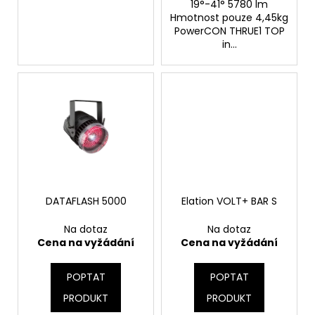
19°-41° 5780 lm
Hmotnost pouze 4,45kg
PowerCON THRUE1 TOP
in...
DATAFLASH 5000
Elation VOLT+ BAR S
Na dotaz
Na dotaz
Cena na vyžádání
Cena na vyžádání
POPTAT
POPTAT
PRODUKT
PRODUKT