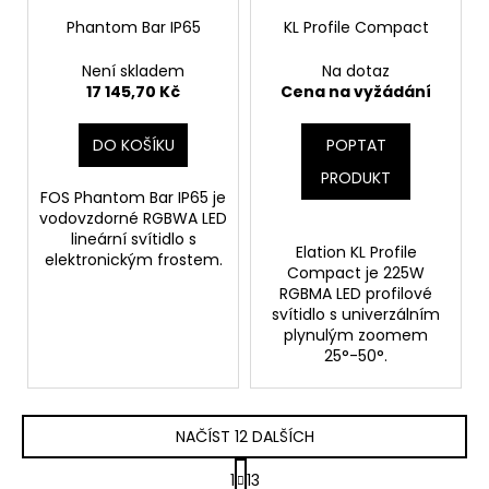
Phantom Bar IP65
KL Profile Compact
Není skladem
Na dotaz
17 145,70 Kč
Cena na vyžádání
DO KOŠÍKU
POPTAT
PRODUKT
FOS Phantom Bar IP65 je
vodovzdorné RGBWA LED
lineární svítidlo s
Elation KL Profile
elektronickým frostem.
Compact je 225W
RGBMA LED profilové
svítidlo s univerzálním
plynulým zoomem
25°-50°.
NAČÍST 12 DALŠÍCH
S
1
13
t