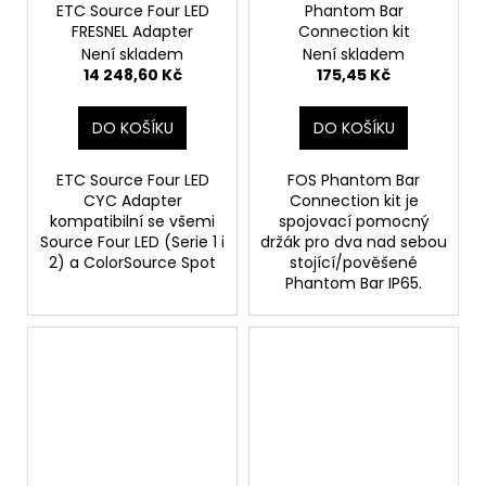
ETC Source Four LED
Phantom Bar
FRESNEL Adapter
Connection kit
Není skladem
Není skladem
14 248,60 Kč
175,45 Kč
DO KOŠÍKU
DO KOŠÍKU
ETC Source Four LED
FOS Phantom Bar
CYC Adapter
Connection kit je
kompatibilní se všemi
spojovací pomocný
Source Four LED (Serie 1 i
držák pro dva nad sebou
2) a ColorSource Spot
stojící/pověšené
Phantom Bar IP65.