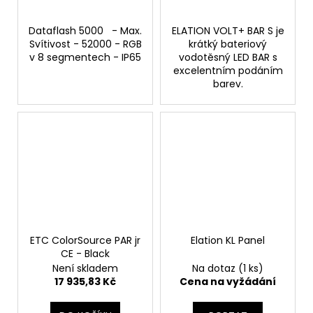
Dataflash 5000 - Max.
ELATION VOLT+ BAR S je
Svítivost - 52000 - RGB
krátký bateriový
v 8 segmentech - IP65
vodotěsný LED BAR s
excelentním podáním
barev.
ETC ColorSource PAR jr
Elation KL Panel
CE - Black
Není skladem
Na dotaz
(1 ks)
17 935,83 Kč
Cena na vyžádání