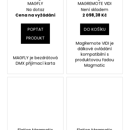
MAGFLY
MAGREMOTE VIDI
Na dotaz
Není skladem
Cena na vyžádání
2 098,38 Kč
POPTAT
DO KOŠÍKU
PRODUKT
MagRemote VIDI je
dálkové ovládání
kompatibilní s
MAGFLY je bezdrátová
produktovou řadou
DMX přijímací karta
Magmatic
Elation Magmatic
Elation Magmatic