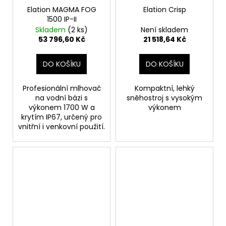
Elation MAGMA FOG
Elation Crisp
1500 IP-II
Skladem
(2 ks)
Není skladem
53 796,60 Kč
21 518,64 Kč
DO KOŠÍKU
DO KOŠÍKU
Profesionální mlhovač
Kompaktní, lehký
na vodní bázi s
sněhostroj s vysokým
výkonem 1700 W a
výkonem
krytím IP67, určený pro
vnitřní i venkovní použití.