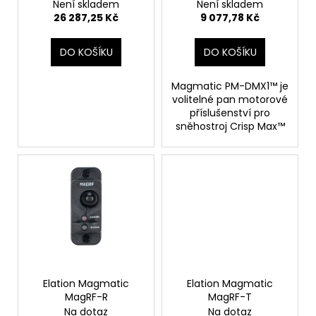
č
Není skladem
Není skladem
u
u
26 287,25 Kč
9 077,78 Kč
k
j
e
t
DO KOŠÍKU
DO KOŠÍKU
m
ů
e
Magmatic PM-DMX1™ je
volitelné pan motorové
příslušenství pro
sněhostroj Crisp Max™
Elation Magmatic
Elation Magmatic
MagRF-R
MagRF-T
Na dotaz
Na dotaz