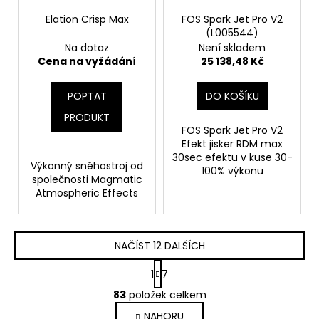
Elation Crisp Max
FOS Spark Jet Pro V2
(L005544)
Na dotaz
Není skladem
Cena na vyžádání
25 138,48 Kč
POPTAT
DO KOŠÍKU
PRODUKT
FOS Spark Jet Pro V2
Efekt jisker RDM max
30sec efektu v kuse 30-
Výkonný sněhostroj od
100% výkonu
společnosti Magmatic
Atmospheric Effects
NAČÍST 12 DALŠÍCH
S
1
7
t
O
r
83
položek celkem
v
á
NAHORU