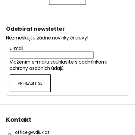
l
n
k
á
o
d
Z
v
a
á
á
c
Odebírat newsletter
n
p
í
í
Nezmeškejte žádné novinky či slevy!
p
a
r
t
E-mail
v
í
k
Vložením e-mailu souhlasíte s
podmínkami
y
ochrany osobních údajů
v
ý
PŘIHLÁSIT SE
p
i
s
u
Kontakt
office
@
wdlux.cz