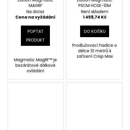
MAGRF
PSCM HOSE-10M
Na dotaz
Není skladem
Cena na vyžádání
1 459,74 Kč
POPTAT
DO KOŠÍKU
PRODUKT
Prodlužovací hadice o
délce 10 metrů k
zařízení Crisp Max
Magmatic MagRF™ je
bezdrátové dálkové
ovládání