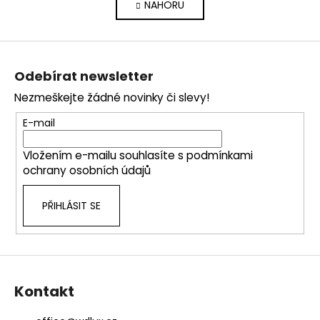
NAHORU
l
n
k
á
o
d
Z
v
a
á
á
c
Odebírat newsletter
n
p
í
í
Nezmeškejte žádné novinky či slevy!
p
a
r
t
E-mail
v
í
k
Vložením e-mailu souhlasíte s
podmínkami
y
ochrany osobních údajů
v
ý
PŘIHLÁSIT SE
p
i
s
u
Kontakt