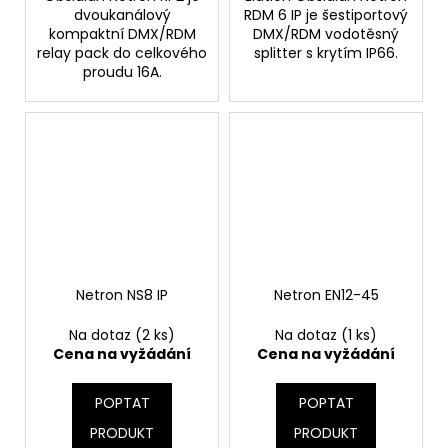
dvoukanálový
RDM 6 IP je šestiportový
kompaktní DMX/RDM
DMX/RDM vodotěsný
relay pack do celkového
splitter s krytím IP66.
proudu 16A.
Netron NS8 IP
Netron EN12-45
Na dotaz
(2 ks)
Na dotaz
(1 ks)
Cena na vyžádání
Cena na vyžádání
POPTAT
POPTAT
PRODUKT
PRODUKT