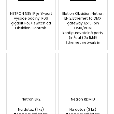
NETRON NS8 IP je 8-port
Elation Obsidian Netron
vysoce odolný IP66
EN12 Ethernet to DMX
gigabit PoE+ switch od
gateway 12x 5-pin
Obsidian Controls.
DMX/RDM
konfigurovatelné porty
(in/out) 2x RJ45
Ethernet network in
Netron EP2
Netron RDM10
Na dotaz
(1 ks)
Na dotaz
(3 ks)