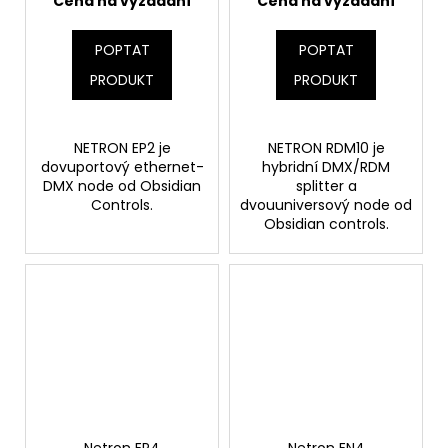
Cena na vyžádání
Cena na vyžádání
POPTAT
POPTAT
PRODUKT
PRODUKT
NETRON EP2 je
NETRON RDM10 je
dovuportový ethernet-
hybridní DMX/RDM
DMX node od Obsidian
splitter a
Controls.
dvouuniversový node od
Obsidian controls.
Netron EP4
Netron EN4