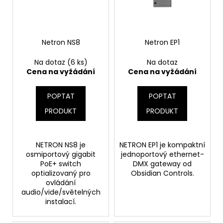
s
d
a
p
u
j
r
k
í
o
Netron NS8
Netron EP1
t
t
d
ů
?
Na dotaz
(6 ks)
Na dotaz
u
Cena na vyžádání
Cena na vyžádání
k
t
POPTAT
POPTAT
ů
PRODUKT
PRODUKT
HLEDAT
NETRON NS8 je
NETRON EP1 je kompaktní
osmiportový gigabit
jednoportový ethernet-
D
PoE+ switch
DMX gateway od
o
optializovaný pro
Obsidian Controls.
p
ovládání
o
audio/vide/světelných
r
instalací.
u