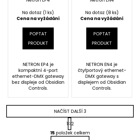
Na dotaz
(1 ks)
Na dotaz
(8 ks)
Cena na vyžádání
Cena na vyžádání
POPTAT
POPTAT
PRODUKT
PRODUKT
NETRON EP4 je
NETRON EN4 je
kompaktní 4-port
čtyřportový ethernet-
ethernet-DMX gateway
DMX gateway s
bez displeje od Obsidian
displejem od Obsidian
Controls.
Controls.
NAČÍST DALŠÍ 3
S
1
2
t
O
r
15
položek celkem
v
á