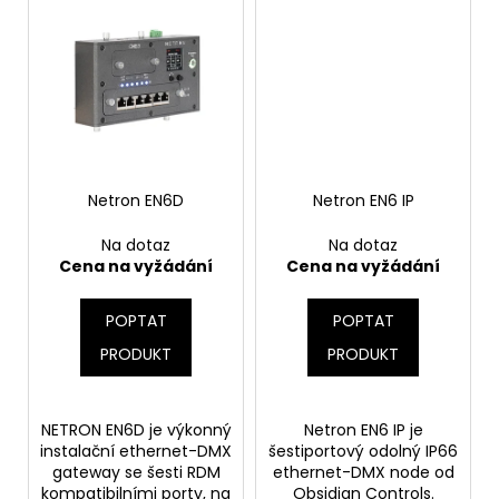
č
u
j
e
m
e
Netron EN6D
Netron EN6 IP
Na dotaz
Na dotaz
Cena na vyžádání
Cena na vyžádání
POPTAT
POPTAT
PRODUKT
PRODUKT
NETRON EN6D je výkonný
Netron EN6 IP je
instalační ethernet-DMX
šestiportový odolný IP66
gateway se šesti RDM
ethernet-DMX node od
kompatibilními porty, na
Obsidian Controls.