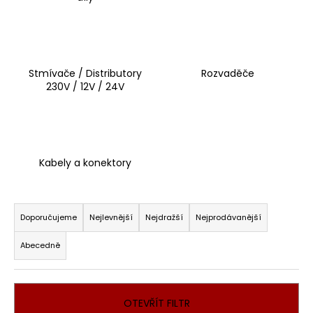
a
j
í
t
Stmívače / Distributory
Rozvaděče
?
230V / 12V / 24V
HLEDAT
Kabely a konektory
Ř
a
Doporučujeme
Nejlevnější
Nejdražší
Nejprodávanější
D
z
o
Abecedně
p
e
o
n
r
í
u
OTEVŘÍT FILTR
p