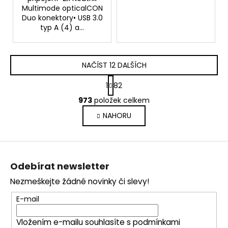
Multimode opticalCON
Duo konektory• USB 3.0
typ A (4) a...
NAČÍST 12 DALŠÍCH
S
1
82
t
O
r
973
položek celkem
v
á
NAHORU
l
n
k
á
o
d
Z
v
a
á
á
c
Odebírat newsletter
n
p
í
í
Nezmeškejte žádné novinky či slevy!
p
a
r
t
E-mail
v
í
k
Vložením e-mailu souhlasíte s
podmínkami