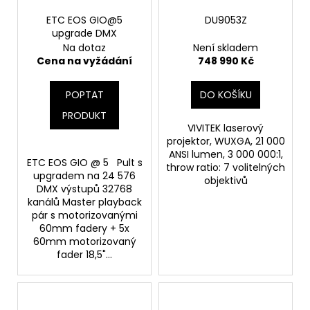
ETC EOS GIO@5
DU9053Z
upgrade DMX
Na dotaz
Není skladem
Cena na vyžádání
748 990 Kč
POPTAT
DO KOŠÍKU
PRODUKT
VIVITEK laserový
projektor, WUXGA, 21 000
ANSI lumen, 3 000 000:1,
ETC EOS GIO @ 5 Pult s
throw ratio: 7 volitelných
upgradem na 24 576
objektivů
DMX výstupů 32768
kanálů Master playback
pár s motorizovanými
60mm fadery + 5x
60mm motorizovaný
fader 18,5"...