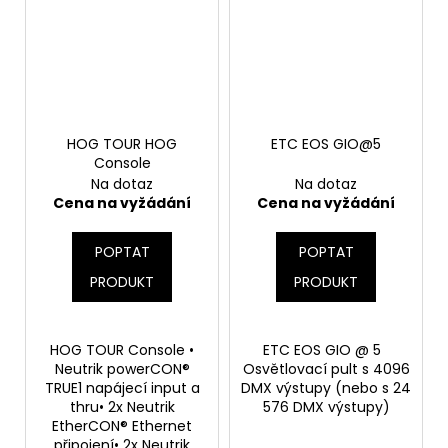
HOG TOUR HOG
ETC EOS GIO@5
Console
Na dotaz
Na dotaz
Cena na vyžádání
Cena na vyžádání
POPTAT
POPTAT
PRODUKT
PRODUKT
HOG TOUR Console •
ETC EOS GIO @ 5
Neutrik powerCON®
Osvětlovací pult s 4096
TRUE1 napájecí input a
DMX výstupy (nebo s 24
thru• 2x Neutrik
576 DMX výstupy)
EtherCON® Ethernet
připojení• 2x Neutrik