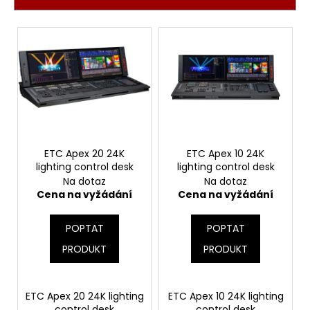
č
r
u
V
o
j
ý
e
d
m
p
u
e
i
k
s
t
p
ů
r
o
ETC Apex 20 24K
ETC Apex 10 24K
lighting control desk
lighting control desk
d
Na dotaz
Na dotaz
u
Cena na vyžádání
Cena na vyžádání
k
t
POPTAT
POPTAT
ů
PRODUKT
PRODUKT
ETC Apex 20 24K lighting
ETC Apex 10 24K lighting
control desk
control desk