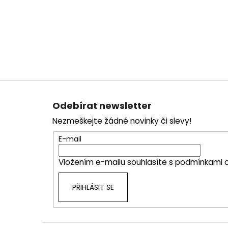
Z
á
Odebírat newsletter
p
Nezmeškejte žádné novinky či slevy!
a
t
E-mail
í
Vložením e-mailu souhlasíte s
podmínkami o
PŘIHLÁSIT SE