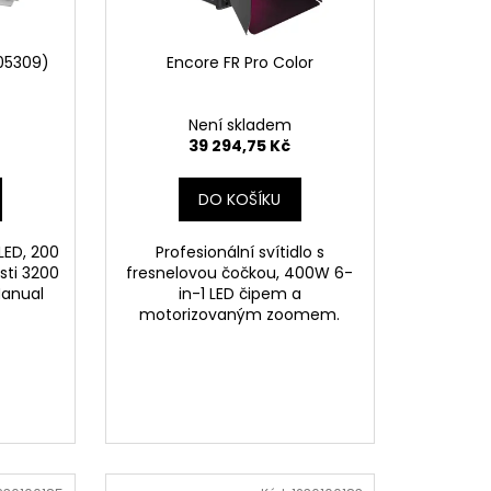
05309)
Encore FR Pro Color
Není skladem
39 294,75 Kč
DO KOŠÍKU
LED, 200
Profesionální svítidlo s
sti 3200
fresnelovou čočkou, 400W 6-
Manual
in-1 LED čipem a
motorizovaným zoomem.