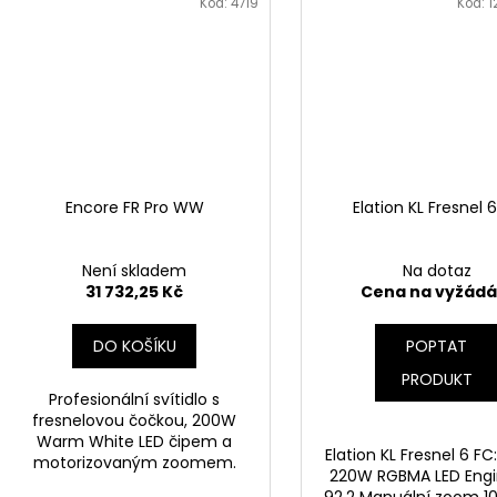
Kód:
4719
Kód:
1
Encore FR Pro WW
Elation KL Fresnel 
Není skladem
Na dotaz
31 732,25 Kč
Cena na vyžádá
DO KOŠÍKU
POPTAT
PRODUKT
Profesionální svítidlo s
fresnelovou čočkou, 200W
Warm White LED čipem a
Elation KL Fresnel 6 FC
motorizovaným zoomem.
220W RGBMA LED Engi