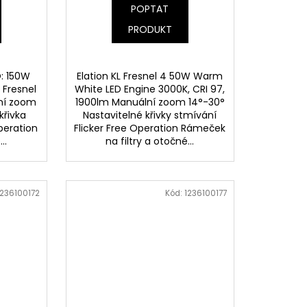
POPTAT
PRODUKT
O: 150W
Elation KL Fresnel 4 50W Warm
Fresnel
White LED Engine 3000K, CRI 97,
ní zoom
1900lm Manuální zoom 14°-30°
křivka
Nastavitelné křivky stmívání
peration
Flicker Free Operation Rámeček
..
na filtry a otočné...
1236100172
Kód:
1236100177