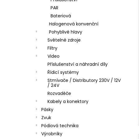
l
PAR
Bateriová
Halogenová konvenční
Pohyblivé hlavy
Světelné zdroje
Filtry
Video
Příslušenství a náhradní díly
Řídicí systémy
Stmívače / Distributory 230V / 12V
/ 24V
Rozvaděče
Kabely a konektory
Pásky
Zvuk
Pódiová technika
Výrobníky