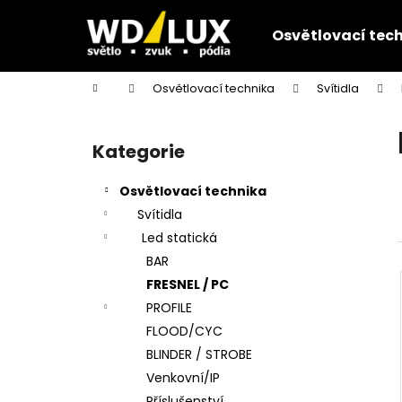
K
Přejít
na
o
Osvětlovací tec
obsah
Zpět
Zpět
š
do
do
í
Domů
Osvětlovací technika
Svítidla
k
obchodu
obchodu
P
o
Kategorie
Přeskočit
s
kategorie
t
Osvětlovací technika
r
Svítidla
a
Led statická
n
BAR
n
FRESNEL / PC
í
PROFILE
p
FLOOD/CYC
a
BLINDER / STROBE
n
Venkovní/IP
e
Příslušenství