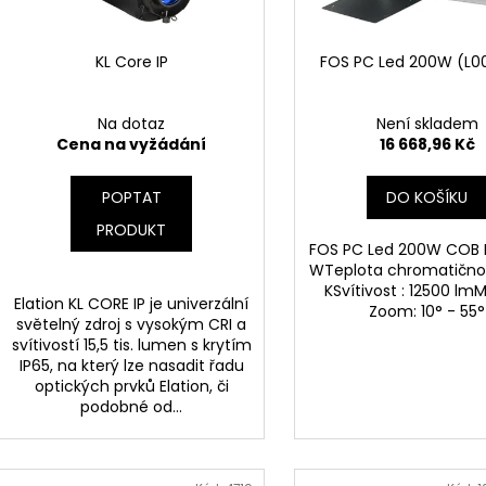
r
u
o
k
d
KL Core IP
FOS PC Led 200W (L0
t
u
ů
k
Na dotaz
Není skladem
t
Cena na vyžádání
16 668,96 Kč
ů
POPTAT
DO KOŠÍKU
PRODUKT
FOS PC Led 200W COB 
WTeplota chromatično
KSvítivost : 12500 lm
Elation KL CORE IP je univerzální
Zoom: 10° - 55°
světelný zdroj s vysokým CRI a
svítivostí 15,5 tis. lumen s krytím
IP65, na který lze nasadit řadu
optických prvků Elation, či
podobné od...