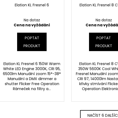
Elation KL Fresnel 6
Elation KL Fresnel 8
Na dotaz
Na dotaz
Cena na vyžádání
Cena na vyžádá
POPTAT
POPTAT
PRODUKT
PRODUKT
Elation KL Fresnel 6 150W Warm
Elation KL Fresnel 8 
White LED Engine 3000K, CRI 95,
350W 5600K Cool Whi
6500lm Manuální zoom 15°-38°
Fresnel Manuální zoom
Manuální a DMX dimmer a
CRI 97, 14000lm Nasta
shutter Flicker Free Operation
křivky stmívání Flicke
Rámeček na filtry a...
Operation Elektronic
NAČÍST 6 DALŠÍ