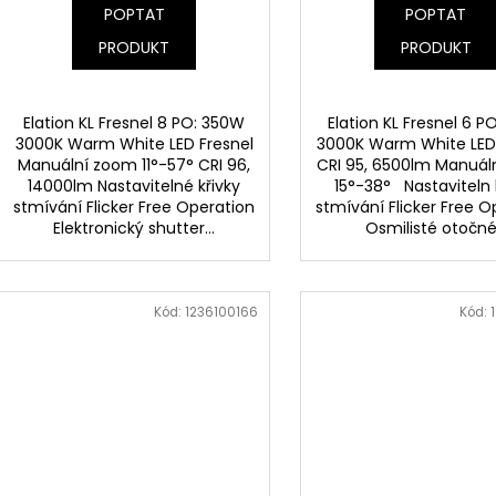
POPTAT
POPTAT
PRODUKT
PRODUKT
Elation KL Fresnel 8 PO: 350W
Elation KL Fresnel 6 P
3000K Warm White LED Fresnel
3000K Warm White LED 
Manuální zoom 11°-57° CRI 96,
CRI 95, 6500lm Manuál
14000lm Nastavitelné křivky
15°-38° Nastaviteln 
stmívání Flicker Free Operation
stmívání Flicker Free O
Elektronický shutter...
Osmilisté otočné.
Kód:
1236100166
Kód: