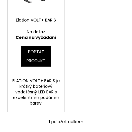
p
ů
a
r
j
o
Elation VOLT+ BAR S
í
d
t
Na dotaz
u
?
Cena na vyžádání
k
t
POPTAT
ů
PRODUKT
HLEDAT
ELATION VOLT+ BAR S je
krátký bateriový
vodotěsný LED BAR s
D
excelentním podáním
o
barev.
p
o
r
1
položek celkem
O
u
v