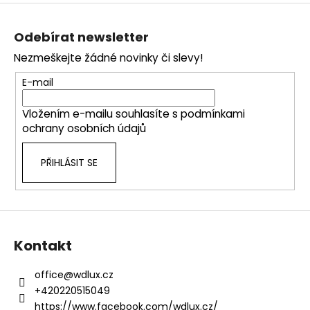
č
Z
l
u
á
á
j
Odebírat newsletter
d
p
e
a
Nezmeškejte žádné novinky či slevy!
m
a
c
e
t
E-mail
í
í
p
Vložením e-mailu souhlasíte s
podmínkami
r
ochrany osobních údajů
v
k
PŘIHLÁSIT SE
y
v
ý
p
i
s
Kontakt
u
office
@
wdlux.cz
+420220515049
https://www.facebook.com/wdlux.cz/