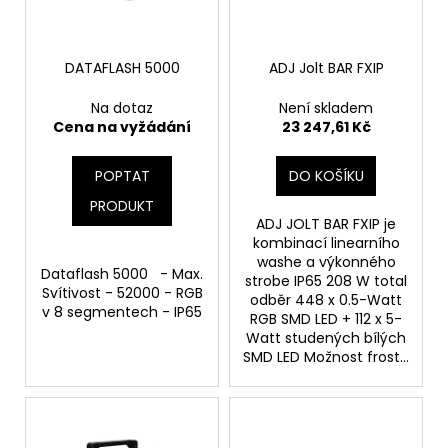
p
ů
a
r
j
o
DATAFLASH 5000
ADJ Jolt BAR FXIP
í
d
t
Na dotaz
Není skladem
u
?
Cena na vyžádání
23 247,61 Kč
k
t
POPTAT
DO KOŠÍKU
ů
PRODUKT
ADJ JOLT BAR FXIP je
HLEDAT
kombinací linearního
washe a výkonného
Dataflash 5000 - Max.
strobe IP65 208 W total
Svítivost - 52000 - RGB
odběr 448 x 0.5-Watt
v 8 segmentech - IP65
D
RGB SMD LED + 112 x 5-
o
Watt studených bílých
SMD LED Možnost frost...
p
o
r
u