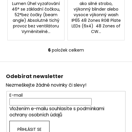
Lumen Úhel vyzařování
ako silné strobo,
46° se základní čočkou,
výkonný blinder alebo
52°bez čočky (beam
vysoce výkonný wash
angle) Absolutně tichý
IP65 48 Zones RGB Plate
provoz bez ventilátoru
LEDs (6x4) 48 Zones of
Vyměnitelné...
CW...
6
položek celkem
O
v
Z
l
á
á
Odebírat newsletter
d
p
a
Nezmeškejte žádné novinky či slevy!
a
c
t
E-mail
í
í
p
Vložením e-mailu souhlasíte s
podmínkami
r
ochrany osobních údajů
v
k
PŘIHLÁSIT SE
y