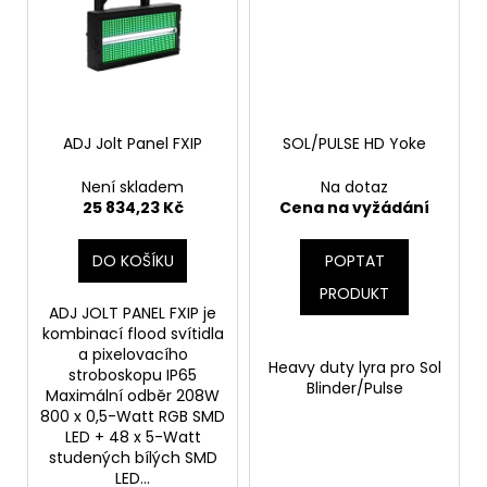
č
u
j
e
m
e
ADJ Jolt Panel FXIP
SOL/PULSE HD Yoke
Není skladem
Na dotaz
25 834,23 Kč
Cena na vyžádání
DO KOŠÍKU
POPTAT
PRODUKT
ADJ JOLT PANEL FXIP je
kombinací flood svítidla
a pixelovacího
Heavy duty lyra pro Sol
stroboskopu IP65
Blinder/Pulse
Maximální odběr 208W
800 x 0,5-Watt RGB SMD
LED + 48 x 5-Watt
studených bílých SMD
LED...