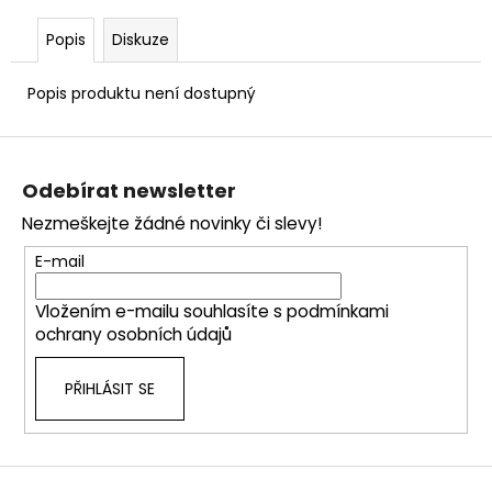
č
u
Popis
Diskuze
j
e
Popis produktu není dostupný
m
e
Z
á
Odebírat newsletter
p
Nezmeškejte žádné novinky či slevy!
a
t
E-mail
í
Vložením e-mailu souhlasíte s
podmínkami
ochrany osobních údajů
PŘIHLÁSIT SE