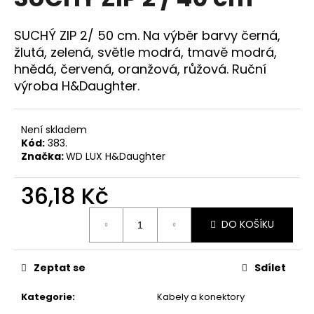
je
a
0,0
z
j
SUCHÝ ZIP 2/ 50 cm. Na výběr barvy černá,
5
í
žlutá, zelená, světle modrá, tmavě modrá,
hvězdiček.
hnědá, červená, oranžová, růžová. Ruční
t
výroba H&Daughter.
?
Není skladem
Kód:
383.
Značka:
WD LUX H&Daughter
HLEDAT
36,18 Kč
Měrná
D
DO KOŠÍKU
cena:
o
p
o
Zeptat se
Sdílet
r
Kategorie
:
Kabely a konektory
u