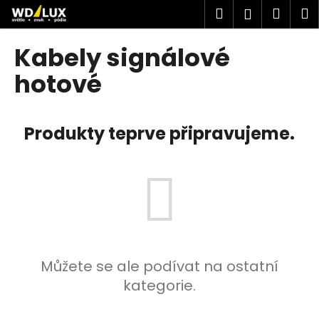
K
Přejít
Hledat
Náku
M
Přihlášen
na
o
obsah
Zpět
Zpět
košík
š
Kabely signálové
í
C
hotové
k
o
p
Produkty teprve připravujeme.
o
t
ř
e
b
u
j
e
Můžete se ale podívat na ostatní
t
kategorie.
e
n