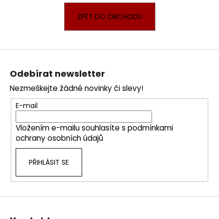
a
ZPĚT DO OBCHODU
j
í
t
Z
?
á
Odebírat newsletter
p
Nezmeškejte žádné novinky či slevy!
a
t
E-mail
HLEDAT
í
Vložením e-mailu souhlasíte s
podmínkami
ochrany osobních údajů
D
PŘIHLÁSIT SE
o
p
o
r
u