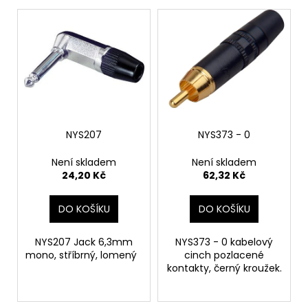
V
o
a
ý
d
j
p
u
í
i
k
t
s
t
?
p
ů
r
o
NYS207
NYS373 - 0
d
HLEDAT
Není skladem
Není skladem
u
24,20 Kč
62,32 Kč
k
t
DO KOŠÍKU
DO KOŠÍKU
D
ů
o
NYS207 Jack 6,3mm
NYS373 - 0 kabelový
p
mono, stříbrný, lomený
cinch pozlacené
o
kontakty, černý kroužek.
r
u