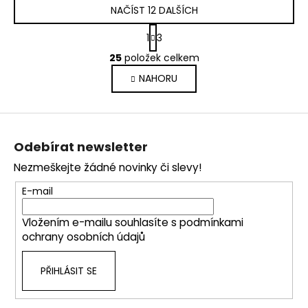
NAČÍST 12 DALŠÍCH
S
1
3
t
O
r
25
položek celkem
v
á
NAHORU
l
n
k
á
o
d
Z
v
a
á
á
c
Odebírat newsletter
n
p
í
í
Nezmeškejte žádné novinky či slevy!
p
a
r
t
E-mail
v
í
k
Vložením e-mailu souhlasíte s
podmínkami
y
ochrany osobních údajů
v
ý
PŘIHLÁSIT SE
p
i