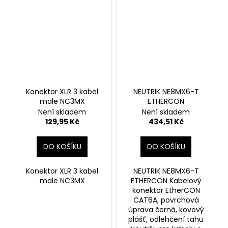
Konektor XLR 3 kabel
NEUTRIK NE8MX6-T
male NC3MX
ETHERCON
Není skladem
Není skladem
129,95 Kč
434,51 Kč
DO KOŠÍKU
DO KOŠÍKU
Konektor XLR 3 kabel
NEUTRIK NE8MX6-T
male NC3MX
ETHERCON Kabelový
konektor EtherCON
CAT6A, povrchová
úprava černá, kovový
plášť, odlehčení tahu