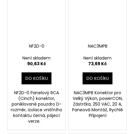
NF2D-0
NAC3MPB
Není skladem
Není skladem
90,63 Kč
73,69 Kč
DO KOŠÍKU
DO KOŠÍKU
NF2D-0 Panelový RCA
NAC3MPB Konektor pro
(Cinch) konektor,
Velký Výkon, powerCON,
poniklované pouzdro D-
Zástrčka, 250 VAC, 20 A,
rozměr, izolace vnitřního
Paneová Montáž, Rychlé
kontaktu černá, pájecí
Připojení
verze.