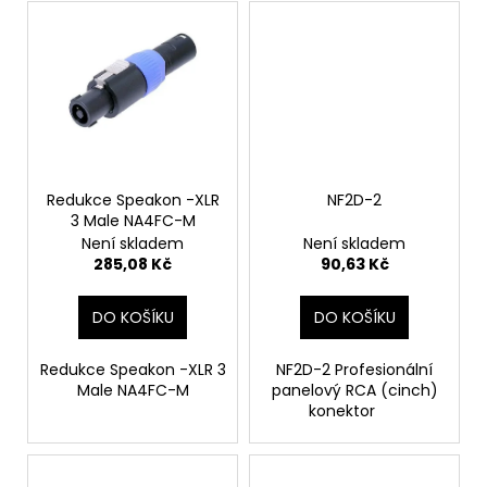
č
u
j
e
m
e
Redukce Speakon -XLR
NF2D-2
3 Male NA4FC-M
Není skladem
Není skladem
285,08 Kč
90,63 Kč
DO KOŠÍKU
DO KOŠÍKU
Redukce Speakon -XLR 3
NF2D-2 Profesionální
Male NA4FC-M
panelový RCA (cinch)
konektor