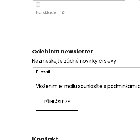
Na skladě
0
Z
á
Odebírat newsletter
p
Nezmeškejte žádné novinky či slevy!
a
t
E-mail
í
Vložením e-mailu souhlasíte s
podmínkami o
PŘIHLÁSIT SE
Kontakt