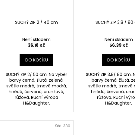
d
r
u
o
k
d
SUCHÝ ZIP 2 / 40 cm
SUCHÝ ZIP 3,8 / 8
t
u
ů
k
Není skladem
Není skladem
t
36,18 Kč
56,39 Kč
ů
DO KOŠÍKU
DO KOŠÍKU
SUCHÝ ZIP 2/ 50 cm. Na výběr
SUCHÝ ZIP 3,8/ 80 cm. 
barvy černá, žlutá, zelená,
barvy černá, žlutá, z
světle modrá, tmavě modrá,
světle modrá, tmavě
hnědá, červená, oranžová,
hnědá, červená, ora
růžová. Ruční výroba
růžová. Ruční výr
H&Daughter.
H&Daughter.
Kód:
380