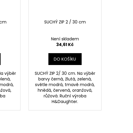
0 cm
SUCHÝ ZIP 2 / 30 cm
Není skladem
34,61 Kč
DO KOŠÍKU
Na výběr
SUCHÝ ZIP 2/ 30 cm. Na výběr
elená,
barvy černá, žlutá, zelená,
 modrá,
světle modrá, tmavě modrá,
nžová,
hnědá, červená, oranžová,
oba
růžová. Ruční výroba
H&Daughter.