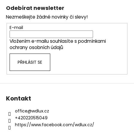
á
á
Odebírat newsletter
d
p
a
Nezmeškejte žádné novinky či slevy!
a
c
t
E-mail
í
í
p
Vložením e-mailu souhlasíte s
podmínkami
r
ochrany osobních údajů
v
k
PŘIHLÁSIT SE
y
v
ý
p
i
s
Kontakt
u
office
@
wdlux.cz
+420220515049
https://www.facebook.com/wdlux.cz/