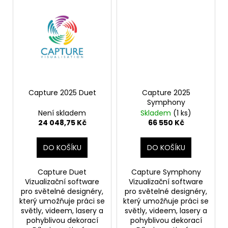
č
u
j
e
m
e
Capture 2025 Duet
Capture 2025
Symphony
Není skladem
Skladem
(1 ks)
24 048,75 Kč
66 550 Kč
DO KOŠÍKU
DO KOŠÍKU
Capture Duet
Capture Symphony
Vizualizační software
Vizualizační software
pro světelné designéry,
pro světelné designéry,
který umožňuje práci se
který umožňuje práci se
světly, videem, lasery a
světly, videem, lasery a
pohyblivou dekorací
pohyblivou dekorací