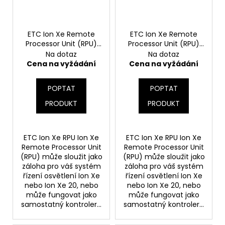
p
ů
a
r
j
o
ETC Ion Xe Remote
ETC Ion Xe Remote
í
Processor Unit (RPU)
Processor Unit (RPU)
d
t
12k
2k
Na dotaz
Na dotaz
u
?
Cena na vyžádání
Cena na vyžádání
k
t
POPTAT
POPTAT
ů
PRODUKT
PRODUKT
HLEDAT
ETC Ion Xe RPU Ion Xe
ETC Ion Xe RPU Ion Xe
Remote Processor Unit
Remote Processor Unit
(RPU) může sloužit jako
(RPU) může sloužit jako
D
záloha pro váš systém
záloha pro váš systém
o
řízení osvětlení Ion Xe
řízení osvětlení Ion Xe
p
nebo Ion Xe 20, nebo
nebo Ion Xe 20, nebo
o
může fungovat jako
může fungovat jako
r
samostatný kontroler...
samostatný kontroler...
u