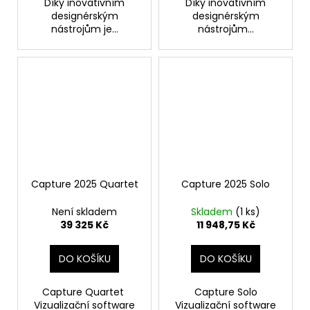
Díky inovativním
Díky inovativním
designérským
designérským
nástrojům je...
nástrojům...
Capture 2025 Quartet
Capture 2025 Solo
Není skladem
Skladem
(1 ks)
39 325 Kč
11 948,75 Kč
DO KOŠÍKU
DO KOŠÍKU
Capture Quartet
Capture Solo
Vizualizační software
Vizualizační software