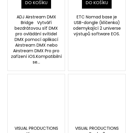
DO KOŠÍKU
DO KOŠÍKU
ADJ Airstream DMX
ETC Nomad base je
Bridge Vytváří
USB-dongle (klíčenka)
bezdrátovou síť DMX
odemykající 2 universe
pro ovládání svítidel
výstupů software EOS.
DMX pomocí aplikací
Airstream DMX nebo
Airstream DMX Pro pro
zařízení iOS.Kompatibilní
se...
VISUAL PRODUCTIONS
VISUAL PRODUCTIONS