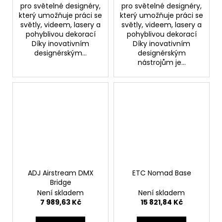
pro světelné designéry,
pro světelné designéry,
který umožňuje práci se
který umožňuje práci se
světly, videem, lasery a
světly, videem, lasery a
pohyblivou dekorací
pohyblivou dekorací
Díky inovativním
Díky inovativním
designérským...
designérským
nástrojům je...
ADJ Airstream DMX
ETC Nomad Base
Bridge
Není skladem
Není skladem
7 989,63 Kč
15 821,84 Kč