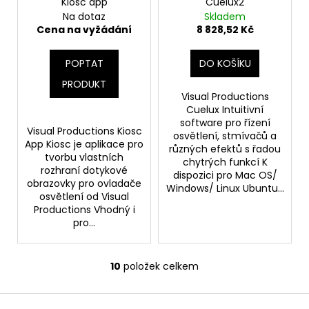
Kiosc app
Cuelux2
Na dotaz
Skladem
Cena na vyžádání
8 828,52 Kč
POPTAT
DO KOŠÍKU
PRODUKT
Visual Productions
Cuelux Intuitivní
software pro řízení
Visual Productions Kiosc
osvětlení, stmívačů a
App Kiosc je aplikace pro
různých efektů s řadou
tvorbu vlastních
chytrých funkcí K
rozhraní dotykové
dispozici pro Mac OS/
obrazovky pro ovladače
Windows/ Linux Ubuntu...
osvětlení od Visual
Productions Vhodný i
pro...
10
položek celkem
O
v
Z
l