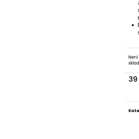
Není
skla
39
Měr
cena
Kate