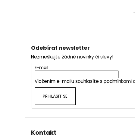
Z
á
Odebírat newsletter
p
Nezmeškejte žádné novinky či slevy!
a
t
E-mail
í
Vložením e-mailu souhlasíte s
podmínkami o
PŘIHLÁSIT SE
Kontakt