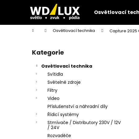
K
Přejít
na
o
Osvětlovací tec
obsah
Zpět
Zpět
š
do
do
í
Domů
Osvětlovací technika
Capture 2025 
k
obchodu
obchodu
P
o
Kategorie
Přeskočit
s
kategorie
t
Osvětlovací technika
r
Svítidla
a
Světelné zdroje
n
Filtry
n
Video
í
Příslušenství a náhradní díly
p
Řídicí systémy
a
Stmívače / Distributory 230V / 12V
n
/ 24V
e
Rozvaděče