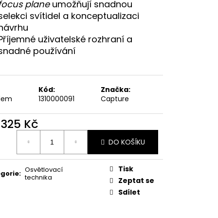
focus plane
umožňují snadnou
selekci svítidel a konceptualizaci
návrhu
Příjemné uživatelské rozhraní a
snadné používání
Kód:
Značka:
dem
1310000091
Capture
 325 Kč
ná
DO KOŠÍKU
:
Tisk
Osvětlovací
gorie
:
technika
Zeptat se
Sdílet