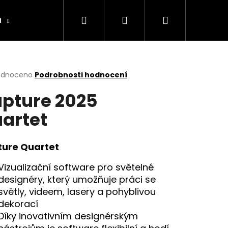
Hledat
Přihlášení
Nákupní
a
Výrobníky
Obchodní podmínky
Ko
košík
rné
odnoceno
Podrobnosti hodnocení
cení
pture 2025
ktu
artet
ček.
ure Quartet
Vizualizační software pro světelné
designéry, který umožňuje práci se
světly, videem, lasery a pohyblivou
dekorací
Díky inovativním designérským