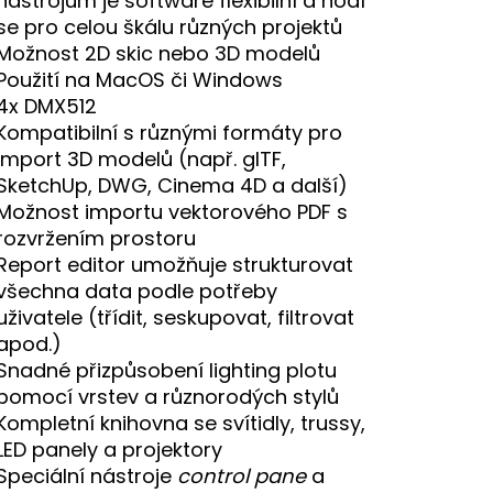
nástrojům je software flexibilní a hodí
se pro celou škálu různých projektů
Možnost 2D skic nebo 3D modelů
Použití na MacOS či Windows
4x DMX512
Kompatibilní s různými formáty pro
import 3D modelů (např. gITF,
SketchUp, DWG, Cinema 4D a další)
Možnost importu vektorového PDF s
rozvržením prostoru
Report editor umožňuje strukturovat
všechna data podle potřeby
uživatele (třídit, seskupovat, filtrovat
apod.)
Snadné přizpůsobení lighting plotu
pomocí vrstev a různorodých stylů
Kompletní knihovna se svítidly, trussy,
LED panely a projektory
Speciální nástroje
control pane
a