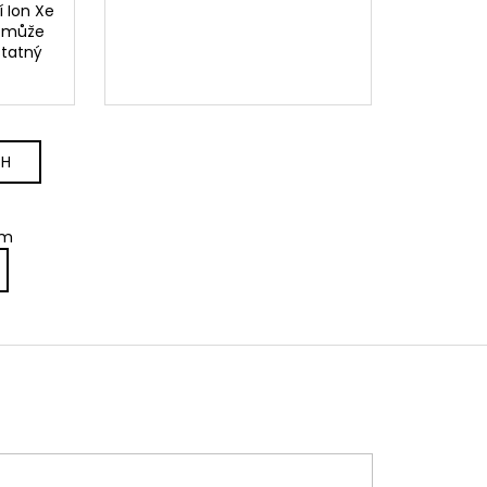
í Ion Xe
o může
statný
CH
em