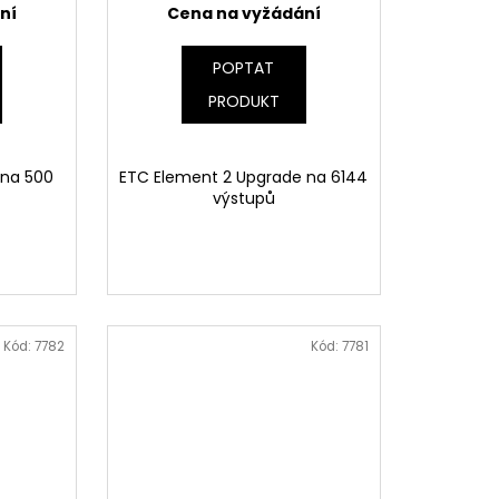
ní
Cena na vyžádání
POPTAT
PRODUKT
 na 500
ETC Element 2 Upgrade na 6144
výstupů
Kód:
7782
Kód:
7781