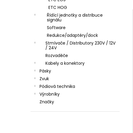
l
ETC HOG
Řídící jednotky a distribuce
signálu
Software
Redukce/adaptéry/dock
Stmívače / Distributory 230V / 12V
/ 24V
Rozvaděče
Kabely a konektory
Pásky
Zvuk
Pódiová technika
Výrobníky
Značky