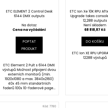
ETC ELEMENT 2 Control Desk
ETC Ion Xe 10K RPU Aft
6144 DMX outputs
Upgrade takes console 
12,288 outputs
Na dotaz
Není skladem
Cena na vyžádání
68 818,87 Kč
POPTAT
DO KOŠÍKU
PRODUKT
ETC Ion XE RPU UPGR
12288 výstupů
ETC Element 2 Pult s 6144 DMX
výstupů Možnost připojení dvou
externích monitorů (min.
1920x1080 a max. 3840x2160)
40x 45 mm standartních
faderů 100x 10-faderové page...
Kód:
7780