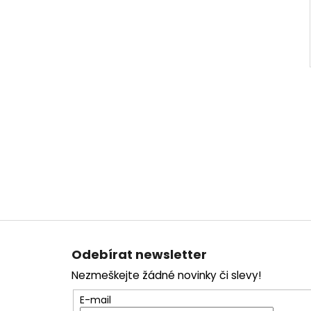
Z
á
Odebírat newsletter
p
Nezmeškejte žádné novinky či slevy!
a
t
E-mail