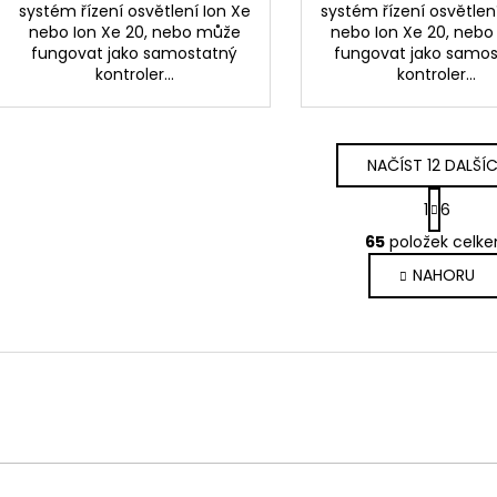
systém řízení osvětlení Ion Xe
systém řízení osvětlen
nebo Ion Xe 20, nebo může
nebo Ion Xe 20, neb
fungovat jako samostatný
fungovat jako samo
kontroler...
kontroler...
NAČÍST 12 DALŠÍ
S
1
6
t
O
r
65
položek celk
v
á
NAHORU
l
n
k
á
o
d
v
a
á
c
n
í
í
p
r
v