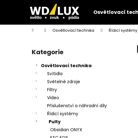
K
Přejít
na
o
Osvětlovací tec
obsah
Zpět
Zpět
š
do
do
í
Domů
Osvětlovací technika
Řídicí systémy
k
obchodu
obchodu
P
o
Kategorie
Přeskočit
s
kategorie
t
Osvětlovací technika
r
Svítidla
a
Světelné zdroje
n
Filtry
n
Video
í
Příslušenství a náhradní díly
p
Řídicí systémy
a
Pulty
n
Obsidian ONYX
e
ETC EOS