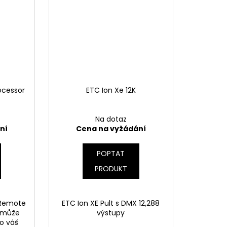
ocessor
ETC Ion Xe 12K
Na dotaz
ní
Cena na vyžádání
POPTAT
PRODUKT
 Remote
ETC Ion XE Pult s DMX 12,288
) může
výstupy
ro váš