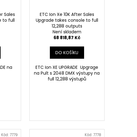
er Sales
ETC Ion Xe 10K After Sales
to full
Upgrade takes console to full
12,288 outputs
Není skladem
68 818,87 Kč
DO KOŠÍKU
ADE na
ETC Ion XE UPGRADE Upgrage
na Pult s 2048 DMX výstupy na
full 12,288 výstupů
Kód:
7779
Kód:
7778