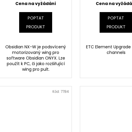
Cena na vyžádání
Cena na vyžádá
POPTAT
POPTAT
PRODUKT
PRODUKT
Obsidian NX-W je podsvícený
ETC Element Upgrade
motorizovaný wing pro
channels
software Obsidian ONYX. Lze
použít k PC, či jako rozšiřující
wing pro pult.
Kód:
7784