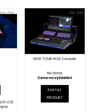
Kód:
7990
Kód:
7224
HOG TOUR HOG Console
Na dotaz
Cena na vyžádání
POPTAT
PRODUKT
ých LCD
lnými