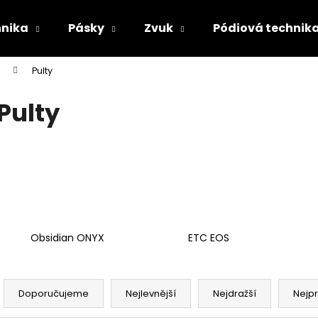
hnika
Pásky
Zvuk
Pódiová technik
Pulty
Co potřebujete najít?
Pulty
HLEDAT
Doporučujeme
Obsidian ONYX
ETC EOS
Ř
a
Doporučujeme
Nejlevnější
Nejdražší
Nejp
z