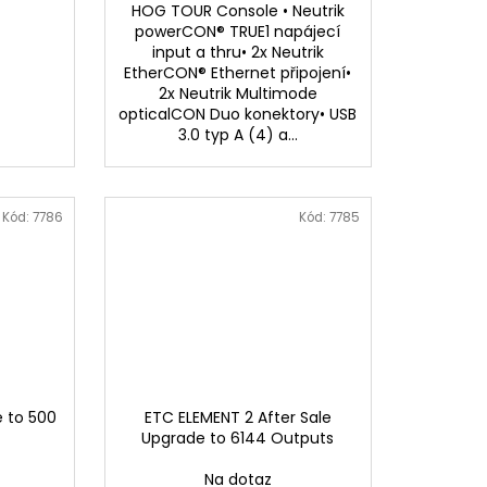
HOG TOUR Console • Neutrik
powerCON® TRUE1 napájecí
input a thru• 2x Neutrik
EtherCON® Ethernet připojení•
2x Neutrik Multimode
opticalCON Duo konektory• USB
3.0 typ A (4) a...
Kód:
7786
Kód:
7785
 to 500
ETC ELEMENT 2 After Sale
Upgrade to 6144 Outputs
Na dotaz