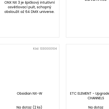
ONX NX 3 je špičkový intuitivní
osvětlovací pult, schopný
obsloužit až 64 DMX universe.
Kód:
1330000104
Obsidian NX-W
ETC ELEMENT - Upgrade
CHANNELS
Na dotaz
(2 ks)
Na dotaz