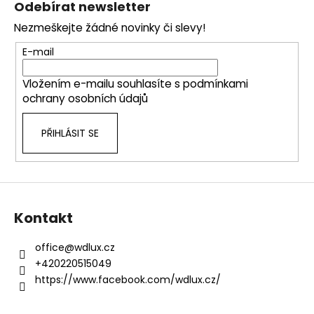
Odebírat newsletter
d
p
a
Nezmeškejte žádné novinky či slevy!
a
c
t
E-mail
í
í
p
Vložením e-mailu souhlasíte s
podmínkami
r
ochrany osobních údajů
v
k
PŘIHLÁSIT SE
y
v
ý
p
i
s
Kontakt
u
office
@
wdlux.cz
+420220515049
https://www.facebook.com/wdlux.cz/