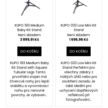
i
k
a
s
t
j
p
ů
í
r
t
o
KUPO 193 Medium
KUPO 033 Low Mini Kit
?
Baby Kit Stand
Stand
d
Není skladem
Není skladem
u
3 889,91 Kč
1 596,96 Kč
k
t
DO KOŠÍKU
DO KOŠÍKU
HLEDAT
ů
KUPO 193 Medium Baby
KUPO 033 Low Mini Kit
Kit Stand with Square
Stand Perfektní pro
Tubular Legs Tento
všechny záběry z
D
prvotřídní stojan má
nízkých úhlů nebo pro
čtvercvé nohy pro lepší
osvětlení zezadu Je
o
stabilitu a vyrovnávací
také ideální pro
p
nohu pro nerovné
uchycení doplňkových
o
povrchy Je vybaven...
reflektorů při
r
fotografování...
u