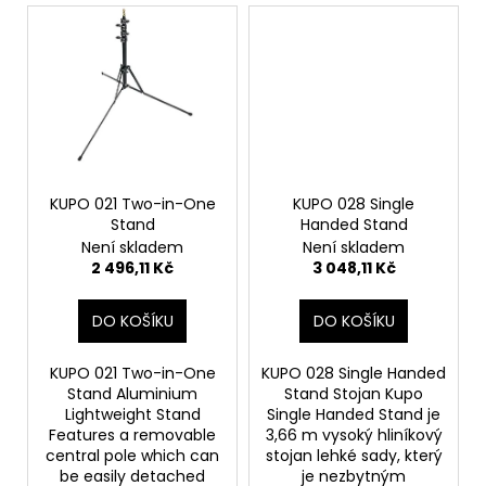
č
u
j
e
m
e
KUPO 021 Two-in-One
KUPO 028 Single
Stand
Handed Stand
Není skladem
Není skladem
2 496,11 Kč
3 048,11 Kč
DO KOŠÍKU
DO KOŠÍKU
KUPO 021 Two-in-One
KUPO 028 Single Handed
Stand Aluminium
Stand Stojan Kupo
Lightweight Stand
Single Handed Stand je
Features a removable
3,66 m vysoký hliníkový
central pole which can
stojan lehké sady, který
be easily detached
je nezbytným