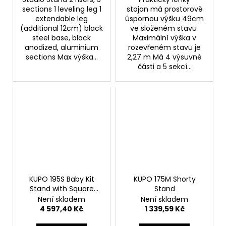
sections 1 leveling leg 1
stojan má prostorově
extendable leg
úspornou výšku 49cm
(additional 12cm) black
ve složeném stavu
steel base, black
Maximální výška v
anodized, aluminium
rozevřeném stavu je
sections Max výška...
2,27 m Má 4 výsuvné
části a 5 sekcí...
KUPO 195S Baby Kit
KUPO 175M Shorty
Stand with Square
Stand
Legs
Není skladem
Není skladem
4 597,40 Kč
1 339,59 Kč