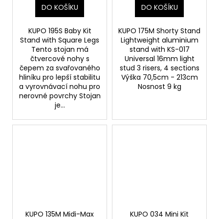
DO KOŠÍKU
DO KOŠÍKU
KUPO 195S Baby Kit
KUPO 175M Shorty Stand
Stand with Square Legs
Lightweight aluminium
Tento stojan má
stand with KS-017
čtvercové nohy s
Universal 16mm light
čepem za svařovaného
stud 3 risers, 4 sections
hliníku pro lepší stabilitu
Výška 70,5cm - 213cm
a vyrovnávací nohu pro
Nosnost 9 kg
nerovné povrchy Stojan
je...
KUPO 135M Midi-Max
KUPO 034 Mini Kit