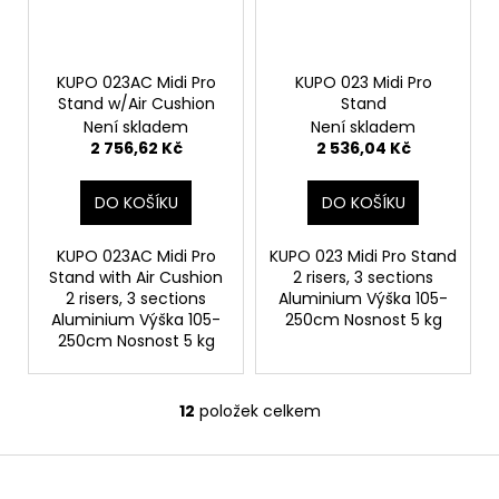
KUPO 023AC Midi Pro
KUPO 023 Midi Pro
Stand w/Air Cushion
Stand
Není skladem
Není skladem
2 756,62 Kč
2 536,04 Kč
DO KOŠÍKU
DO KOŠÍKU
KUPO 023AC Midi Pro
KUPO 023 Midi Pro Stand
Stand with Air Cushion
2 risers, 3 sections
2 risers, 3 sections
Aluminium Výška 105-
Aluminium Výška 105-
250cm Nosnost 5 kg
250cm Nosnost 5 kg
12
položek celkem
O
v
Z
l
á
á