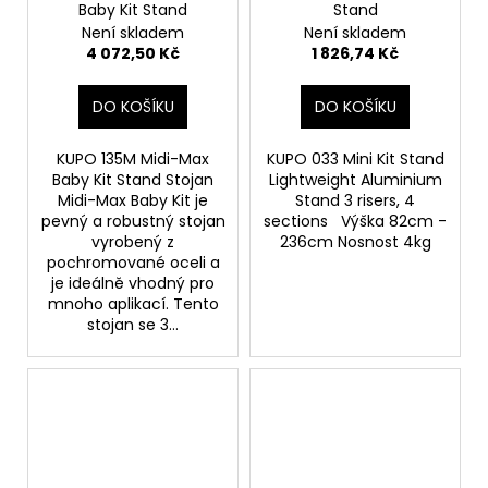
Baby Kit Stand
Stand
Není skladem
Není skladem
4 072,50 Kč
1 826,74 Kč
DO KOŠÍKU
DO KOŠÍKU
KUPO 135M Midi-Max
KUPO 033 Mini Kit Stand
Baby Kit Stand Stojan
Lightweight Aluminium
Midi-Max Baby Kit je
Stand 3 risers, 4
pevný a robustný stojan
sections Výška 82cm -
vyrobený z
236cm Nosnost 4kg
pochromované oceli a
je ideálně vhodný pro
mnoho aplikací. Tento
stojan se 3...