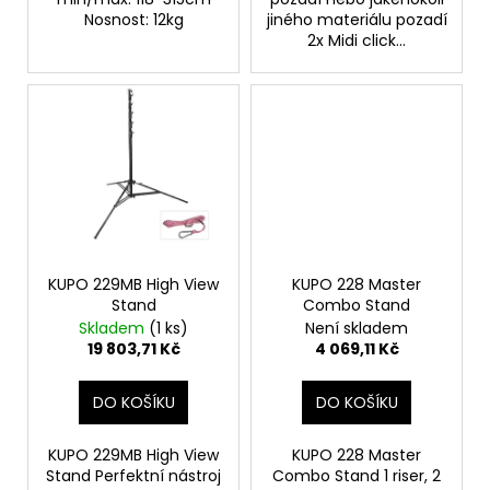
č
Nosnost: 12kg
jiného materiálu pozadí
u
2x Midi click...
j
e
m
e
KUPO 229MB High View
KUPO 228 Master
Stand
Combo Stand
Skladem
(1 ks)
Není skladem
19 803,71 Kč
4 069,11 Kč
DO KOŠÍKU
DO KOŠÍKU
KUPO 229MB High View
KUPO 228 Master
Stand Perfektní nástroj
Combo Stand 1 riser, 2