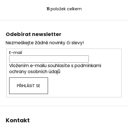
11
položek celkem
O
v
Z
l
á
á
Odebírat newsletter
d
p
a
Nezmeškejte žádné novinky či slevy!
a
c
t
E-mail
í
í
p
Vložením e-mailu souhlasíte s
podmínkami
r
ochrany osobních údajů
v
k
PŘIHLÁSIT SE
y
v
ý
p
i
s
Kontakt
u