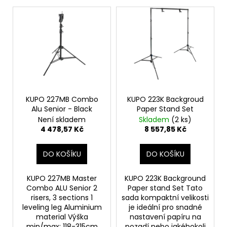
V
o
a
ý
d
j
p
u
í
i
k
t
s
t
?
p
ů
r
o
KUPO 227MB Combo
KUPO 223K Backgroud
Alu Senior - Black
Paper Stand Set
d
HLEDAT
Není skladem
Skladem
(2 ks)
u
4 478,57 Kč
8 557,85 Kč
k
t
DO KOŠÍKU
DO KOŠÍKU
D
ů
o
KUPO 227MB Master
KUPO 223K Background
p
Combo ALU Senior 2
Paper stand Set Tato
o
risers, 3 sections 1
sada kompaktní velikosti
r
leveling leg Aluminium
je ideální pro snadné
u
material Výška
nastavení papíru na
min/max: 118-315cm
pozadí nebo jakéhokoli