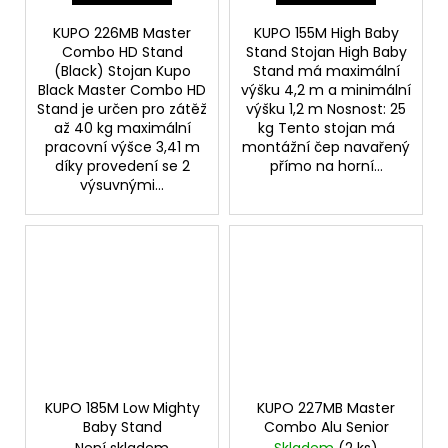
KUPO 226MB Master
KUPO 155M High Baby
Combo HD Stand
Stand Stojan High Baby
(Black) Stojan Kupo
Stand má maximální
Black Master Combo HD
výšku 4,2 m a minimální
Stand je určen pro zátěž
výšku 1,2 m Nosnost: 25
až 40 kg maximální
kg Tento stojan má
pracovní výšce 3,41 m
montážní čep navařený
díky provedení se 2
přímo na horní...
výsuvnými...
KUPO 185M Low Mighty
KUPO 227MB Master
Baby Stand
Combo Alu Senior
Není skladem
Skladem
(2 ks)