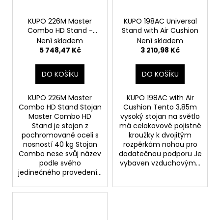
KUPO 226M Master
KUPO 198AC Universal
Combo HD Stand -
Stand with Air Cushion
Silver
Není skladem
Není skladem
5 748,47 Kč
3 210,98 Kč
DO KOŠÍKU
DO KOŠÍKU
KUPO 226M Master
KUPO 198AC with Air
Combo HD Stand Stojan
Cushion Tento 3,85m
Master Combo HD
vysoký stojan na světlo
Stand je stojan z
má celokovové pojistné
pochromované oceli s
kroužky k dvojitým
nosností 40 kg Stojan
rozpěrkám nohou pro
Combo nese svůj název
dodatečnou podporu Je
podle svého
vybaven vzduchovým...
jedinečného provedení...