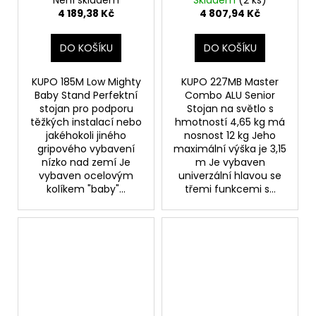
4 189,38 Kč
4 807,94 Kč
DO KOŠÍKU
DO KOŠÍKU
KUPO 185M Low Mighty
KUPO 227MB Master
Baby Stand Perfektní
Combo ALU Senior
stojan pro podporu
Stojan na světlo s
těžkých instalací nebo
hmotností 4,65 kg má
jakéhokoli jiného
nosnost 12 kg Jeho
gripového vybavení
maximální výška je 3,15
nízko nad zemí Je
m Je vybaven
vybaven ocelovým
univerzální hlavou se
kolíkem "baby"...
třemi funkcemi s...