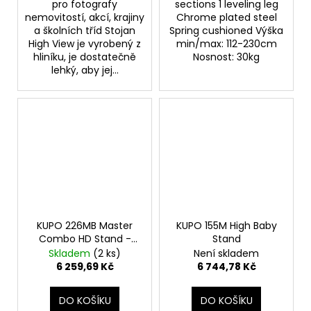
pro fotografy
sections 1 leveling leg
nemovitostí, akcí, krajiny
Chrome plated steel
a školních tříd Stojan
Spring cushioned Výška
High View je vyrobený z
min/max: 112-230cm
hliníku, je dostatečně
Nosnost: 30kg
lehký, aby jej...
KUPO 226MB Master
KUPO 155M High Baby
Combo HD Stand -
Stand
Black
Skladem
(2 ks)
Není skladem
6 259,69 Kč
6 744,78 Kč
DO KOŠÍKU
DO KOŠÍKU