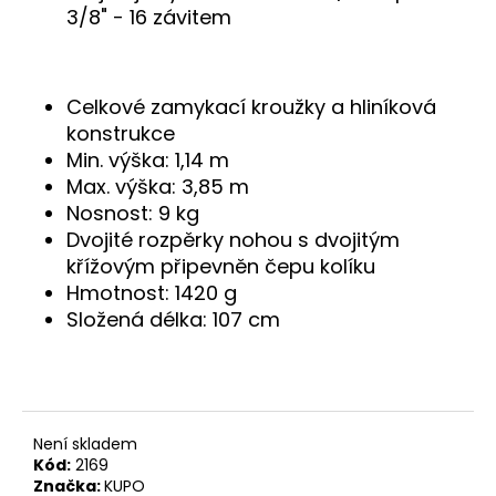
č
3/8" - 16 závitem
u
j
e
m
Celkové zamykací kroužky a hliníková
e
konstrukce
Min. výška: 1,14 m
Max. výška: 3,85 m
Nosnost: 9 kg
Dvojité rozpěrky nohou s dvojitým
křížovým připevněn čepu kolíku
Hmotnost: 1420 g
Složená délka: 107 cm
Není skladem
Kód:
2169
Značka:
KUPO