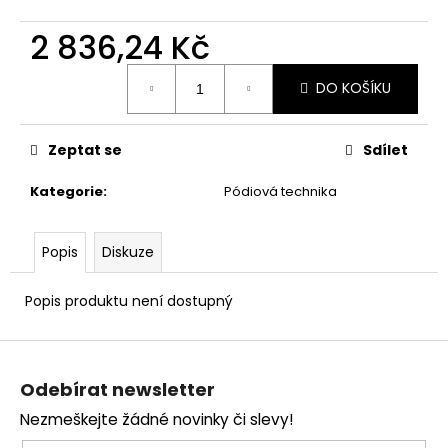
2 836,24 Kč
Měrná
DO KOŠÍKU
cena:
Zeptat se
Sdílet
Kategorie
:
Pódiová technika
Popis
Diskuze
Popis produktu není dostupný
Z
á
Odebírat newsletter
p
Nezmeškejte žádné novinky či slevy!
a