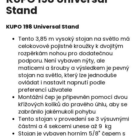
je
a
Stand
0,0
z
j
5
í
hvězdiček.
KUPO 198 Universal Stand
t
?
Tento 3,85 m vysoký stojan na světlo má
celokovové pojistné kroužky k dvojitým
rozpěrkám nohou pro dodatečnou
podporu. Není vybaven nýty, ale
maticemi a šrouby a výsledkem je pevný
HLEDAT
stojan na světlo, který lze jednoduše
ovládat i nastavit napnutí podle
preferencí uživatele
D
Montážní čep je připevněn pomocí dvou
o
křížových kolíků do pravého úhlu, aby se
p
zabránilo jakémukoli pohybu
o
Tento stojan v provedení se 3 výsuvnými
r
částmi a 4 sekcemi unese až 9 kg
u
Stojan je vybaven horním 5/8" čepem s