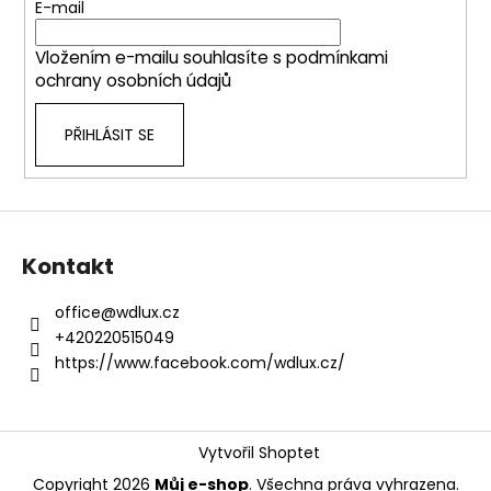
t
E-mail
í
Vložením e-mailu souhlasíte s
podmínkami
ochrany osobních údajů
PŘIHLÁSIT SE
Kontakt
office
@
wdlux.cz
+420220515049
https://www.facebook.com/wdlux.cz/
Vytvořil Shoptet
Copyright 2026
Můj e-shop
. Všechna práva vyhrazena.