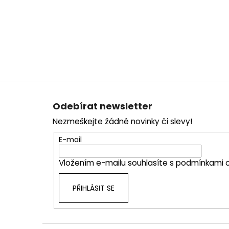
Z
á
Odebírat newsletter
p
Nezmeškejte žádné novinky či slevy!
a
t
E-mail
í
Vložením e-mailu souhlasíte s
podmínkami o
PŘIHLÁSIT SE