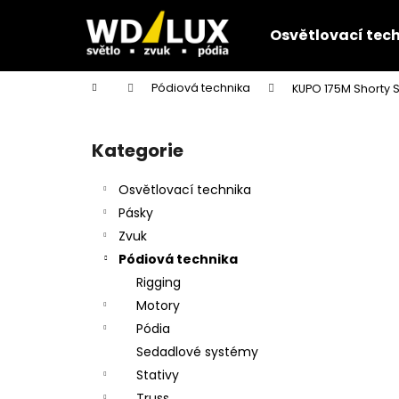
K
Přejít
na
o
Osvětlovací tec
obsah
Zpět
Zpět
š
do
do
í
Domů
Pódiová technika
KUPO 175M Shorty 
k
obchodu
obchodu
P
o
Kategorie
Přeskočit
s
kategorie
t
Osvětlovací technika
r
Pásky
a
Zvuk
n
Pódiová technika
n
Rigging
í
Motory
p
Pódia
a
Sedadlové systémy
n
Stativy
e
Truss