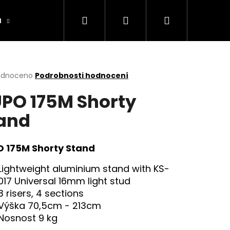
Hledat
Přihlášení
Nákupní
a
Výrobníky
Obchodní podmínky
Ko
košík
rné
odnoceno
Podrobnosti hodnocení
cení
PO 175M Shorty
ktu
and
ček.
 175M Shorty Stand
Lightweight aluminium stand with KS-
017 Universal 16mm light stud
3 risers, 4 sections
Výška 70,5cm - 213cm
Nosnost 9 kg