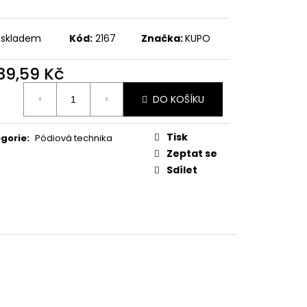
 skladem
Kód:
2167
Značka:
KUPO
339,59 Kč
ná
DO KOŠÍKU
:
Tisk
gorie
:
Pódiová technika
Zeptat se
Sdílet