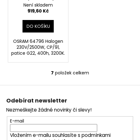
patice G22
Není skladem
919,60 Kč
DO KOŠÍKU
OSRAM 64796 Halogen
230V/2500W, CP/91,
patice G22, 400h, 3200K.
7
položek celkem
O
v
Z
l
á
á
Odebírat newsletter
d
p
a
Nezmeškejte žádné novinky či slevy!
a
c
t
E-mail
í
í
p
Vložením e-mailu souhlasíte s
podmínkami
r