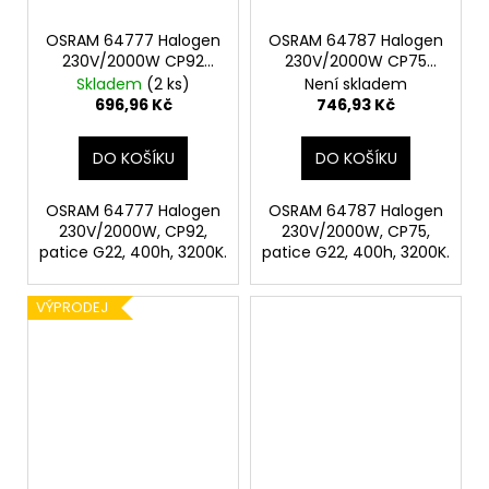
č
u
OSRAM 64777 Halogen
OSRAM 64787 Halogen
j
230V/2000W CP92
230V/2000W CP75
e
patice G22
patice G22
Skladem
(2 ks)
Není skladem
m
696,96 Kč
746,93 Kč
e
DO KOŠÍKU
DO KOŠÍKU
OSRAM 64777 Halogen
OSRAM 64787 Halogen
230V/2000W, CP92,
230V/2000W, CP75,
patice G22, 400h, 3200K.
patice G22, 400h, 3200K.
VÝPRODEJ