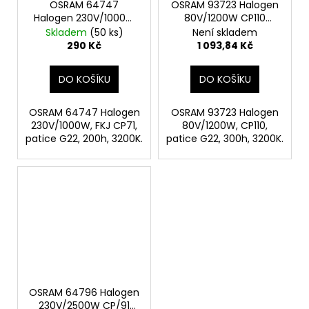
OSRAM 64747
OSRAM 93723 Halogen
Halogen 230V/1000W
80V/1200W CP110
FKJ CP71 patice G22
patice G22
Skladem
(50 ks)
Není skladem
290 Kč
1 093,84 Kč
DO KOŠÍKU
DO KOŠÍKU
OSRAM 64747 Halogen
OSRAM 93723 Halogen
230V/1000W, FKJ CP71,
80V/1200W, CP110,
patice G22, 200h, 3200K.
patice G22, 300h, 3200K.
OSRAM 64796 Halogen
230V/2500W CP/91