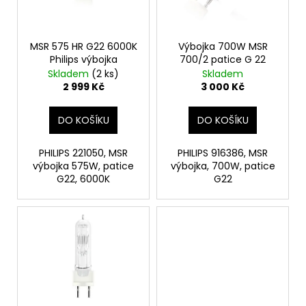
p
ů
a
r
j
o
MSR 575 HR G22 6000K
Výbojka 700W MSR
í
Philips výbojka
700/2 patice G 22
d
t
Skladem
(2 ks)
Skladem
u
?
2 999 Kč
3 000 Kč
k
t
DO KOŠÍKU
DO KOŠÍKU
ů
PHILIPS 221050, MSR
PHILIPS 916386, MSR
HLEDAT
výbojka 575W, patice
výbojka, 700W, patice
G22, 6000K
G22
D
o
p
o
r
u