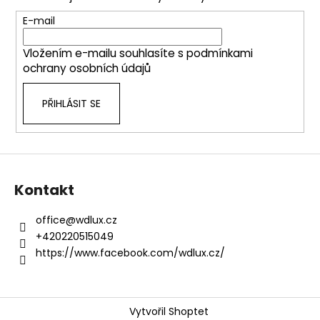
a
c
t
E-mail
í
í
p
Vložením e-mailu souhlasíte s
podmínkami
r
ochrany osobních údajů
v
k
PŘIHLÁSIT SE
y
v
ý
p
i
s
Kontakt
u
office
@
wdlux.cz
+420220515049
https://www.facebook.com/wdlux.cz/
Vytvořil Shoptet