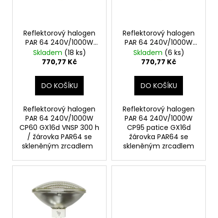
p
ů
a
r
j
o
Reflektorový halogen
Reflektorový halogen
í
PAR 64 240V/1000W
PAR 64 240V/1000W
d
t
CP60 GX16d VNSP
CP95 patice GX16d
Skladem
(18 ks)
Skladem
(6 ks)
u
?
770,77 Kč
770,77 Kč
k
t
DO KOŠÍKU
DO KOŠÍKU
ů
Reflektorový halogen
Reflektorový halogen
HLEDAT
PAR 64 240V/1000W
PAR 64 240V/1000W
CP60 GX16d VNSP 300 h
CP95 patice GX16d
/ žárovka PAR64 se
žárovka PAR64 se
skleněným zrcadlem
skleněným zrcadlem
D
o
p
o
r
u