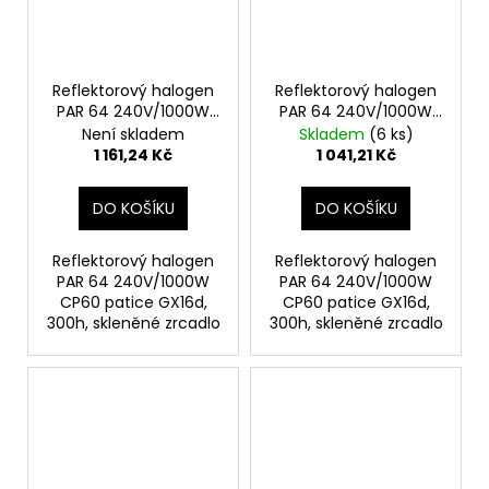
Reflektorový halogen
Reflektorový halogen
PAR 64 240V/1000W
PAR 64 240V/1000W
CP62 patice GX16d
CP61 patice GX16d
Není skladem
Skladem
(6 ks)
1 161,24 Kč
1 041,21 Kč
DO KOŠÍKU
DO KOŠÍKU
Reflektorový halogen
Reflektorový halogen
PAR 64 240V/1000W
PAR 64 240V/1000W
CP60 patice GX16d,
CP60 patice GX16d,
300h, skleněné zrcadlo
300h, skleněné zrcadlo