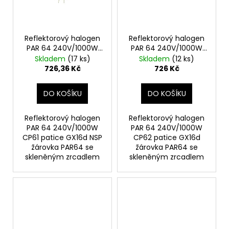
č
u
j
e
Reflektorový halogen
Reflektorový halogen
m
PAR 64 240V/1000W
PAR 64 240V/1000W
e
CP61 patice GX16d NSP
CP62 patice GX16d MFL
Skladem
(17 ks)
Skladem
(12 ks)
726,36 Kč
726 Kč
DO KOŠÍKU
DO KOŠÍKU
Reflektorový halogen
Reflektorový halogen
PAR 64 240V/1000W
PAR 64 240V/1000W
CP61 patice GX16d NSP
CP62 patice GX16d
žárovka PAR64 se
žárovka PAR64 se
skleněným zrcadlem
skleněným zrcadlem