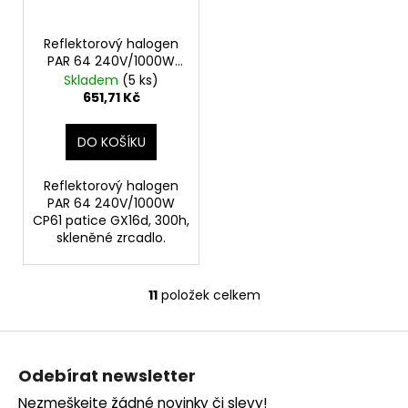
Reflektorový halogen
PAR 64 240V/1000W
CP61 patice GX16d
Skladem
(5 ks)
651,71 Kč
DO KOŠÍKU
Reflektorový halogen
PAR 64 240V/1000W
CP61 patice GX16d, 300h,
skleněné zrcadlo.
11
položek celkem
O
v
Z
l
á
á
Odebírat newsletter
d
p
a
Nezmeškejte žádné novinky či slevy!