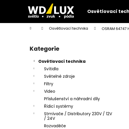
K
Přejít
na
o
Osvětlovací tec
obsah
Zpět
Zpět
š
do
do
í
Domů
Osvětlovací technika
OSRAM 64747 H
k
obchodu
obchodu
P
o
Kategorie
Přeskočit
s
kategorie
t
Osvětlovací technika
r
Svítidla
a
Světelné zdroje
n
Filtry
n
Video
í
Příslušenství a náhradní díly
p
Řídicí systémy
a
Stmívače / Distributory 230V / 12V
n
/ 24V
e
Rozvaděče