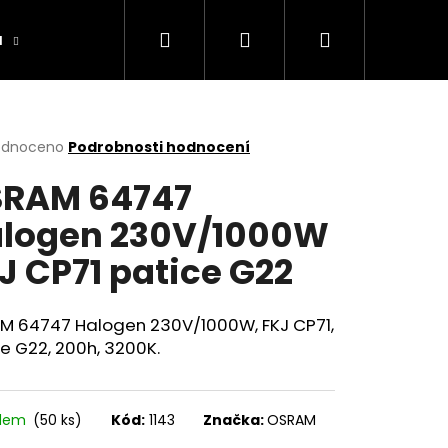
Hledat
Přihlášení
Nákupní
a
Výrobníky
Obchodní podmínky
Ko
košík
rné
odnoceno
Podrobnosti hodnocení
cení
RAM 64747
ktu
logen 230V/1000W
J CP71 patice G22
ček.
M 64747 Halogen 230V/1000W, FKJ CP71,
e G22, 200h, 3200K.
adem
(50 ks)
Kód:
1143
Značka:
OSRAM