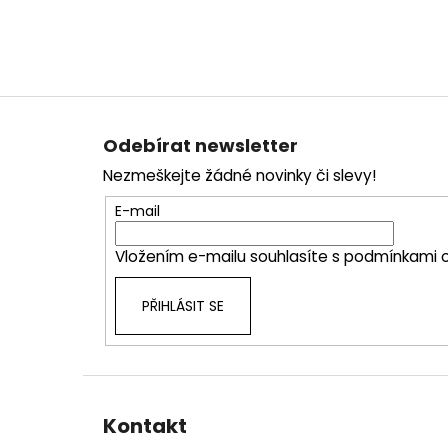
Z
á
Odebírat newsletter
p
Nezmeškejte žádné novinky či slevy!
a
t
E-mail
í
Vložením e-mailu souhlasíte s
podmínkami o
PŘIHLÁSIT SE
Kontakt