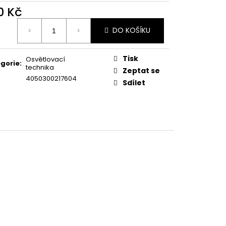
0 Kč
ná
DO KOŠÍKU
:
Tisk
Osvětlovací
gorie
:
technika
Zeptat se
4050300217604
Sdílet