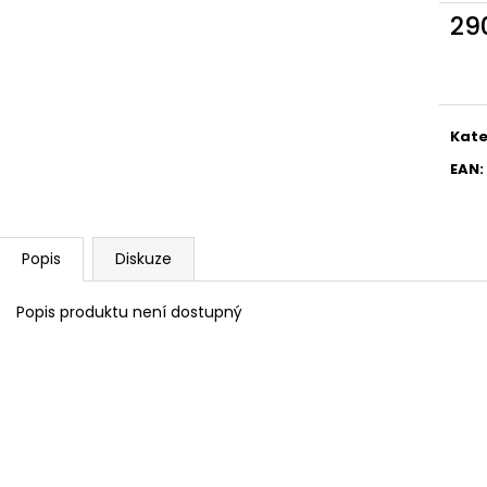
29
Měr
cena
Kate
EAN
:
Popis
Diskuze
Popis produktu není dostupný