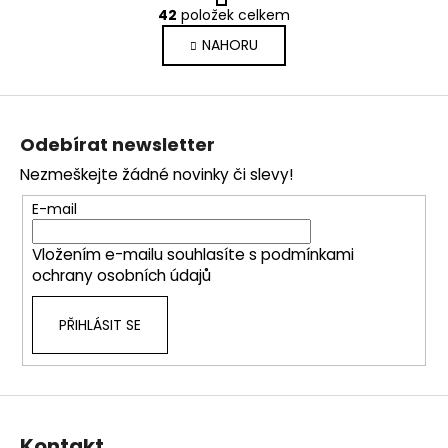
O
r
42
položek celkem
v
á
NAHORU
l
n
k
á
o
d
Z
v
a
á
á
c
Odebírat newsletter
n
p
í
í
Nezmeškejte žádné novinky či slevy!
p
a
r
t
E-mail
v
í
k
Vložením e-mailu souhlasíte s
podmínkami
y
ochrany osobních údajů
v
ý
PŘIHLÁSIT SE
p
i
s
u
Kontakt