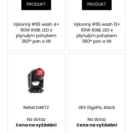
č
ů
PRODUKT
PRODUKT
u
j
e
Výkonný IP65 wash 4×
Výkonný IP65 wash 12×
m
60W RGBL LED s
60W RGBL LED s
e
plynulým pohybem
plynulým pohybem
360° pan a tilt
360° pan a tilt
Rebel DARTZ
HES GigaPix, black
Na dotaz
Na dotaz
Cena na vyžádání
Cena na vyžádání