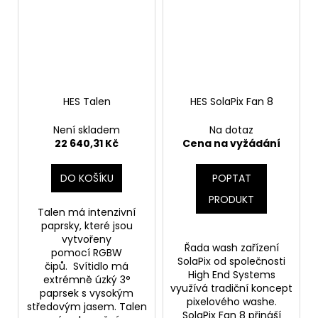
HES Talen
HES SolaPix Fan 8
Není skladem
Na dotaz
22 640,31 Kč
Cena na vyžádání
DO KOŠÍKU
POPTAT
PRODUKT
Talen má intenzivní
paprsky, které jsou
vytvořeny
Řada wash zařízení
pomocí RGBW
SolaPix od společnosti
čipů. Svítidlo má
High End Systems
extrémně úzký 3°
využívá tradiční koncept
paprsek s vysokým
pixelového washe.
středovým jasem. Talen
SolaPix Fan 8 přináší