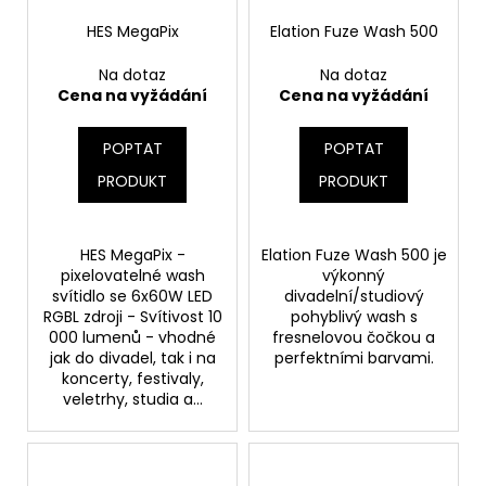
HES MegaPix
Elation Fuze Wash 500
Na dotaz
Na dotaz
Cena na vyžádání
Cena na vyžádání
POPTAT
POPTAT
PRODUKT
PRODUKT
HES MegaPix -
Elation Fuze Wash 500 je
pixelovatelné wash
výkonný
svítidlo se 6x60W LED
divadelní/studiový
RGBL zdroji - Svítivost 10
pohyblivý wash s
000 lumenů - vhodné
fresnelovou čočkou a
jak do divadel, tak i na
perfektními barvami.
koncerty, festivaly,
veletrhy, studia a...