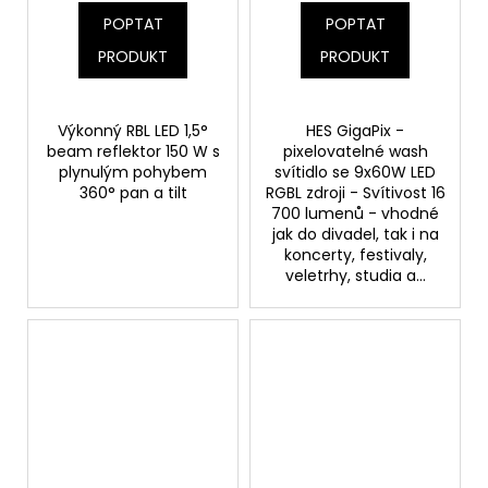
POPTAT
POPTAT
PRODUKT
PRODUKT
Výkonný RBL LED 1,5°
HES GigaPix -
beam reflektor 150 W s
pixelovatelné wash
plynulým pohybem
svítidlo se 9x60W LED
360° pan a tilt
RGBL zdroji - Svítivost 16
700 lumenů - vhodné
jak do divadel, tak i na
koncerty, festivaly,
veletrhy, studia a...