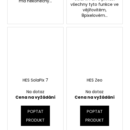
má nekonečný...
všechny tyto funkce ve
vějířovitém,
8pixelovém...
HES SolaPix 7
HES Zeo
Na dotaz
Na dotaz
Cena na vyžádání
Cena na vyžádání
POPTAT
POPTAT
PRODUKT
PRODUKT