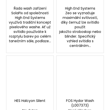
Řada wash zařízení
High End Systems
SolaPix od společnosti
Zeo se vyznačuje
High End Systems
maximální svítivostí,
využívá tradiční koncept
díky čemuž lze svítidlo
pixelového washe. Ať už
použít
svítidlo používáte k
jakožto stroboskop nebo
rozptylu barev po celém
blinder. Specifický
tanečním sále, podlaze...
vzhled svítidla s
centrálním...
HES Halcyon Silent
FOS Hydor Wash
(L007373)