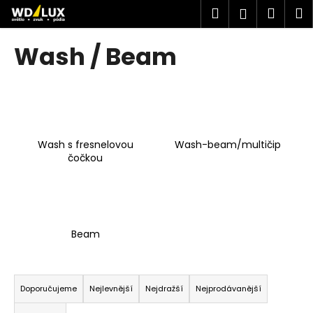
K
Přejít
Hledat
Náku
M
Přihlášen
na
o
obsah
Zpět
Zpět
košík
š
Wash / Beam
í
C
k
o
p
o
Wash s fresnelovou
Wash-beam/multičip
t
čočkou
ř
e
b
u
Beam
j
e
Ř
t
a
Doporučujeme
Nejlevnější
Nejdražší
Nejprodávanější
e
z
n