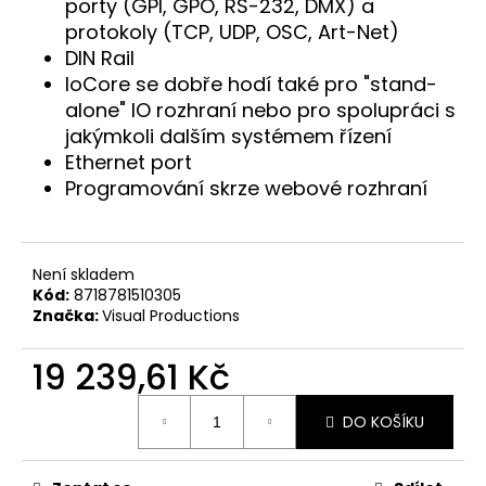
č
porty (GPI, GPO, RS-232, DMX) a
u
protokoly (TCP, UDP, OSC, Art-Net)
j
DIN Rail
e
IoCore se dobře hodí také pro "stand-
m
alone" IO rozhraní nebo pro spolupráci s
e
jakýmkoli dalším systémem řízení
Ethernet port
Programování skrze webové rozhraní
Není skladem
Kód:
8718781510305
Značka:
Visual Productions
19 239,61 Kč
Měrná
DO KOŠÍKU
cena: