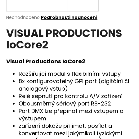
a
j
Průměrné
Neohodnoceno
Podrobnosti hodnocení
í
hodnocení
VISUAL PRODUCTIONS
produktu
t
je
?
IoCore2
0,0
z
5
hvězdiček.
Visual Productions IoCore2
HLEDAT
Rozšiřující modul s flexibilními vstupy
8x konfigurovatelný GPI port (digitální či
analogový vstup)
Relé sepnutí pro kontrolu A/V zařízení
D
Obousměrný sériový port RS-232
o
Port DMX lze přepínat mezi vstupem a
p
výstupem
o
r
zařízení dokáže přijímat, posílat a
u
konvertovat mezi jakýmikoli fyzickými