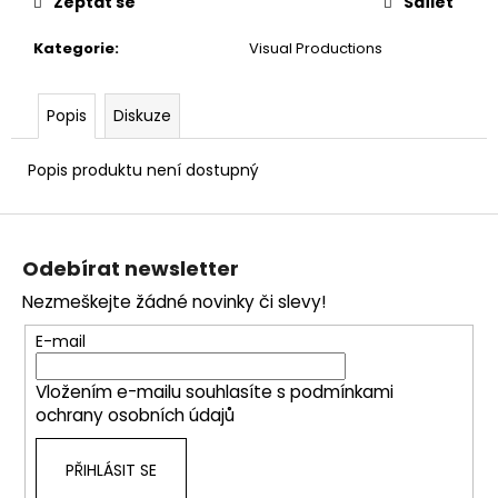
Zeptat se
Sdílet
Kategorie
:
Visual Productions
Popis
Diskuze
Popis produktu není dostupný
Z
á
Odebírat newsletter
p
Nezmeškejte žádné novinky či slevy!
a
t
E-mail
í
Vložením e-mailu souhlasíte s
podmínkami
ochrany osobních údajů
PŘIHLÁSIT SE