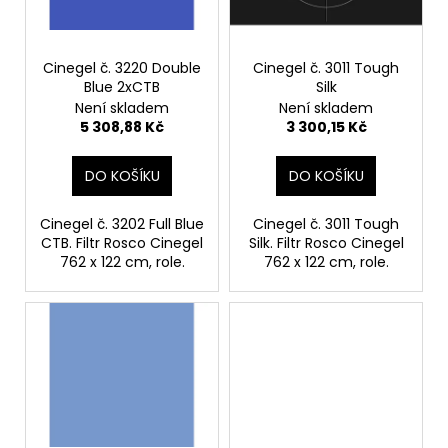
p
ů
a
r
j
o
Cinegel č. 3220 Double
Cinegel č. 3011 Tough
í
Blue 2xCTB
Silk
d
t
Není skladem
Není skladem
u
?
5 308,88 Kč
3 300,15 Kč
k
t
DO KOŠÍKU
DO KOŠÍKU
ů
Cinegel č. 3202 Full Blue
Cinegel č. 3011 Tough
HLEDAT
CTB. Filtr Rosco Cinegel
Silk. Filtr Rosco Cinegel
762 x 122 cm, role.
762 x 122 cm, role.
D
o
p
o
r
u