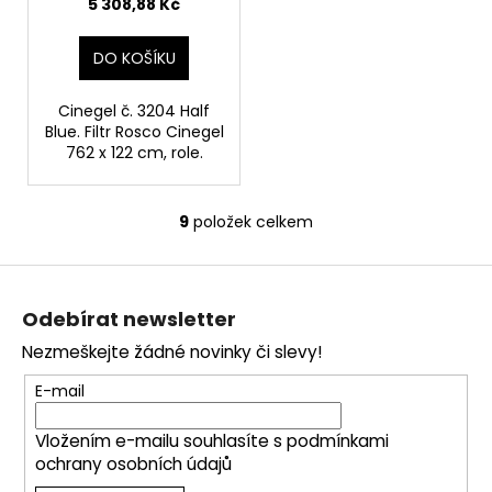
5 308,88 Kč
DO KOŠÍKU
Cinegel č. 3204 Half
Blue. Filtr Rosco Cinegel
762 x 122 cm, role.
9
položek celkem
O
v
Z
l
á
á
Odebírat newsletter
d
p
a
Nezmeškejte žádné novinky či slevy!
a
c
t
E-mail
í
í
p
Vložením e-mailu souhlasíte s
podmínkami
r
ochrany osobních údajů
v