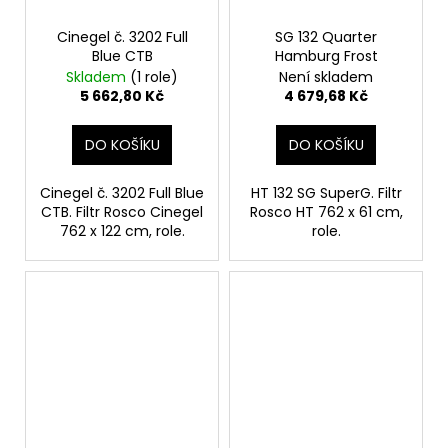
č
u
Cinegel č. 3202 Full
SG 132 Quarter
j
Blue CTB
Hamburg Frost
e
Skladem
(1 role)
Není skladem
m
5 662,80 Kč
4 679,68 Kč
e
DO KOŠÍKU
DO KOŠÍKU
Cinegel č. 3202 Full Blue
HT 132 SG SuperG. Filtr
CTB. Filtr Rosco Cinegel
Rosco HT 762 x 61 cm,
762 x 122 cm, role.
role.