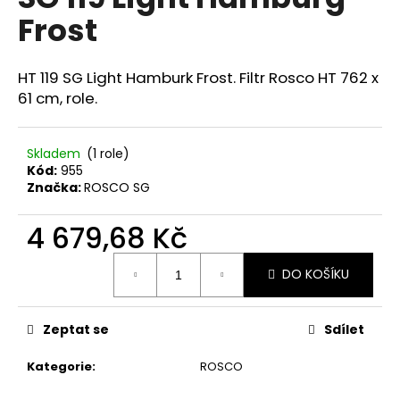
je
a
Frost
0,0
z
j
5
í
hvězdiček.
HT 119 SG Light Hamburk Frost. Filtr Rosco HT 762 x
t
61 cm, role.
?
Skladem
(1 role)
Kód:
955
Značka:
ROSCO SG
HLEDAT
4 679,68 Kč
Měrná
DO KOŠÍKU
cena:
D
o
p
Zeptat se
Sdílet
o
r
Kategorie
:
ROSCO
u