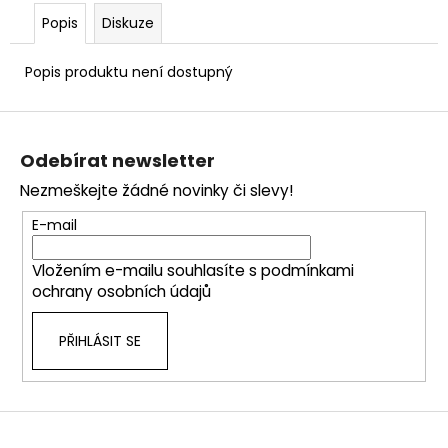
č
u
Popis
Diskuze
j
e
Popis produktu není dostupný
m
e
Z
á
Odebírat newsletter
p
Nezmeškejte žádné novinky či slevy!
a
t
E-mail
í
Vložením e-mailu souhlasíte s
podmínkami
ochrany osobních údajů
PŘIHLÁSIT SE