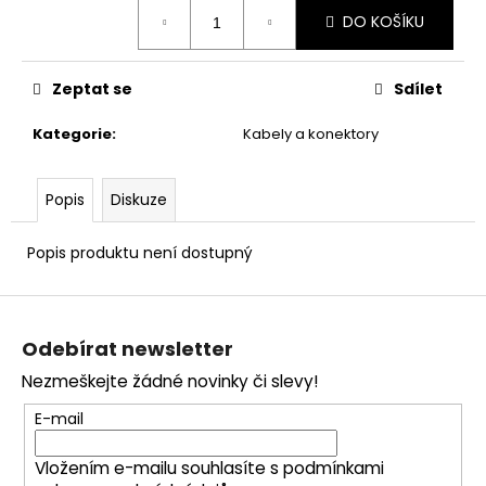
č
Měrná
DO KOŠÍKU
u
cena:
j
e
Zeptat se
Sdílet
m
e
Kategorie
:
Kabely a konektory
Popis
Diskuze
Popis produktu není dostupný
Z
á
Odebírat newsletter
p
Nezmeškejte žádné novinky či slevy!
a
t
E-mail
í
Vložením e-mailu souhlasíte s
podmínkami