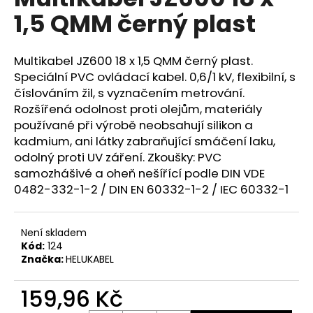
je
a
1,5 QMM černý plast
0,0
z
j
5
í
hvězdiček.
Multikabel JZ600 18 x 1,5 QMM černý plast.
t
Speciální PVC ovládací kabel. 0,6/1 kV, flexibilní, s
?
číslováním žil, s vyznačením metrování.
Rozšířená odolnost proti olejům, materiály
používané při výrobě neobsahují silikon a
kadmium, ani látky zabraňující smáčení laku,
odolný proti UV záření. Zkoušky: PVC
HLEDAT
samozhášivé a oheň nešířící podle DIN VDE
0482-332-1-2 / DIN EN 60332-1-2 / IEC 60332-1
D
Není skladem
o
Kód:
124
p
Značka:
HELUKABEL
o
r
159,96 Kč
u