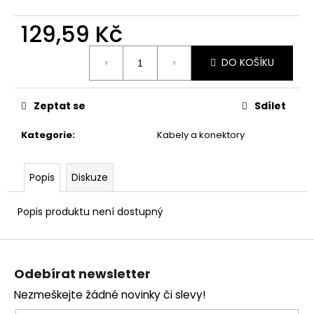
č
u
129,59 Kč
j
e
Měrná
m
DO KOŠÍKU
cena:
e
Zeptat se
Sdílet
Kategorie
:
Kabely a konektory
Popis
Diskuze
Popis produktu není dostupný
Z
á
Odebírat newsletter
p
Nezmeškejte žádné novinky či slevy!
a