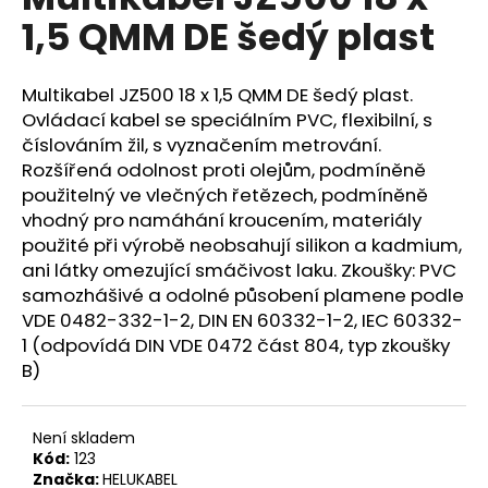
je
a
1,5 QMM DE šedý plast
0,0
z
j
5
í
hvězdiček.
Multikabel JZ500 18 x 1,5 QMM DE šedý plast.
t
Ovládací kabel se speciálním PVC, flexibilní, s
?
číslováním žil, s vyznačením metrování.
Rozšířená odolnost proti olejům, podmíněně
použitelný ve vlečných řetězech, podmíněně
vhodný pro namáhání kroucením, materiály
použité při výrobě neobsahují silikon a kadmium,
HLEDAT
ani látky omezující smáčivost laku. Zkoušky: PVC
samozhášivé a odolné působení plamene podle
VDE 0482-332-1-2, DIN EN 60332-1-2, IEC 60332-
1 (odpovídá DIN VDE 0472 část 804, typ zkoušky
D
o
B)
p
o
Není skladem
r
Kód:
123
u
Značka:
HELUKABEL