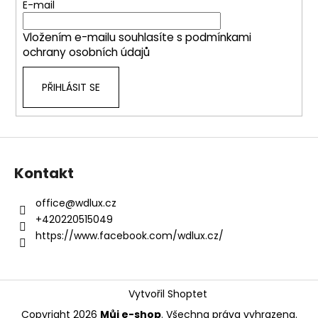
t
E-mail
í
Vložením e-mailu souhlasíte s
podmínkami
ochrany osobních údajů
PŘIHLÁSIT SE
Kontakt
office
@
wdlux.cz
+420220515049
https://www.facebook.com/wdlux.cz/
Vytvořil Shoptet
Copyright 2026
Můj e-shop
. Všechna práva vyhrazena.