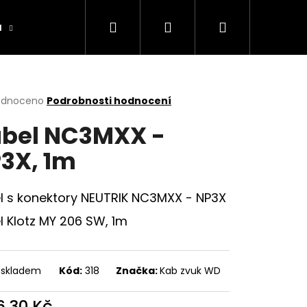
Hledat
Přihlášení
Nákupní
a
Výrobníky
Obchodní podmínky
Ko
košík
rné
odnoceno
Podrobnosti hodnocení
cení
bel NC3MXX -
ktu
3X, 1m
ček.
l s konektory NEUTRIK NC3MXX - NP3X
l Klotz MY 206 SW, 1m
 skladem
Kód:
318
Značka:
Kab zvuk WD
6,30 Kč