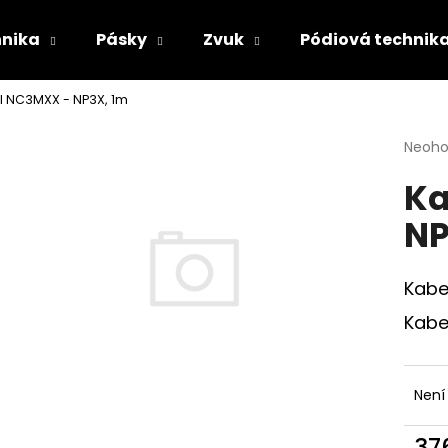
hnika
Pásky
Zvuk
Pódiová technik
l NC3MXX - NP3X, 1m
Co potřebujete najít?
Průmě
Neoh
hodno
Ka
produ
HLEDAT
je
NP
0,0
z
5
Doporučujeme
hvězdi
Kabe
Kabe
Není
37