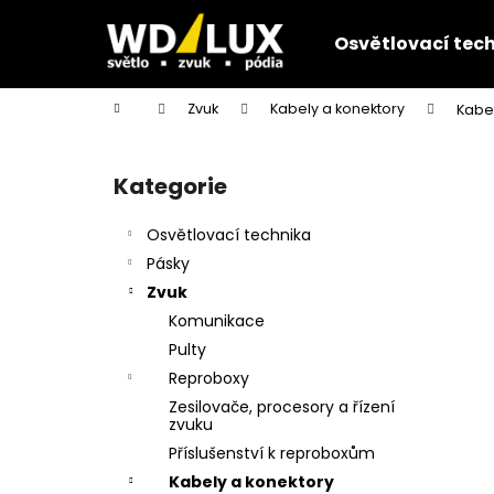
K
Přejít
na
o
Osvětlovací tec
obsah
Zpět
Zpět
š
do
do
í
Domů
Zvuk
Kabely a konektory
Kabe
k
obchodu
obchodu
P
o
Kategorie
Přeskočit
s
kategorie
t
Osvětlovací technika
r
Pásky
a
Zvuk
n
Komunikace
n
Pulty
í
Reproboxy
p
Zesilovače, procesory a řízení
a
zvuku
n
Příslušenství k reproboxům
e
Kabely a konektory