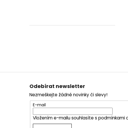
Z
á
Odebírat newsletter
p
Nezmeškejte žádné novinky či slevy!
a
t
E-mail
í
Vložením e-mailu souhlasíte s
podmínkami o