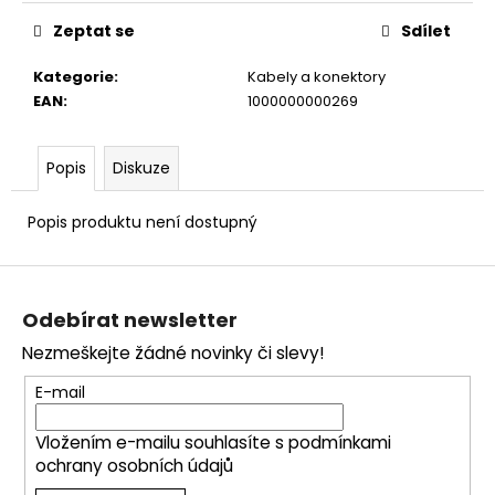
č
u
Zeptat se
Sdílet
j
e
Kategorie
:
Kabely a konektory
m
EAN
:
1000000000269
e
Popis
Diskuze
Popis produktu není dostupný
Z
á
Odebírat newsletter
p
Nezmeškejte žádné novinky či slevy!
a
t
E-mail
í
Vložením e-mailu souhlasíte s
podmínkami
ochrany osobních údajů