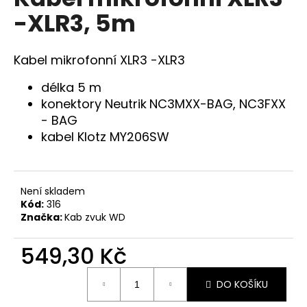
je
a
-XLR3, 5m
0,0
z
j
5
í
hvězdiček.
Kabel mikrofonní XLR3 -XLR3
t
?
délka 5 m
konektory Neutrik
NC3MXX-BAG, NC3FXX
- BAG
kabel Klotz MY206SW
HLEDAT
Není skladem
Kód:
316
D
Značka:
Kab zvuk WD
o
p
549,30 Kč
o
Měrná
r
DO KOŠÍKU
cena:
u