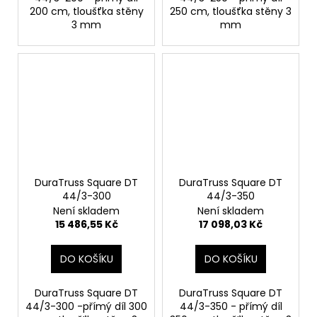
200 cm, tloušťka stěny
250 cm, tloušťka stěny 3
3 mm
mm
DuraTruss Square DT
DuraTruss Square DT
44/3-300
44/3-350
Není skladem
Není skladem
15 486,55 Kč
17 098,03 Kč
DO KOŠÍKU
DO KOŠÍKU
DuraTruss Square DT
DuraTruss Square DT
44/3-300 -přímý díl 300
44/3-350 - přímý díl