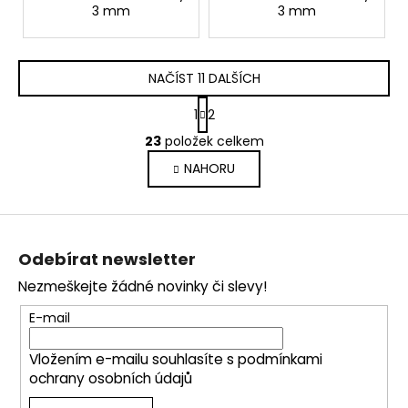
3 mm
3 mm
NAČÍST 11 DALŠÍCH
S
1
2
t
O
r
23
položek celkem
v
á
NAHORU
l
n
k
á
o
d
Z
v
a
á
á
c
Odebírat newsletter
n
p
í
í
Nezmeškejte žádné novinky či slevy!
p
a
r
t
E-mail
v
í
k
Vložením e-mailu souhlasíte s
podmínkami
y
ochrany osobních údajů
v