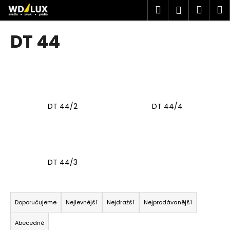
K
Přejít
Hledat
Náku
M
Přihlášen
na
o
obsah
Zpět
Zpět
košík
š
DT 44
í
C
k
o
p
o
DT 44/2
DT 44/4
t
ř
e
b
u
DT 44/3
j
e
Ř
t
a
Doporučujeme
Nejlevnější
Nejdražší
Nejprodávanější
e
z
Abecedně
n