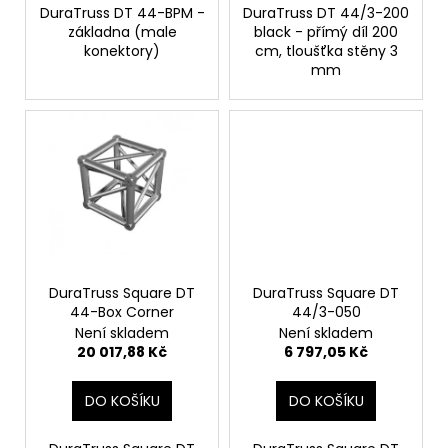
č
DuraTruss DT 44-BPM -
DuraTruss DT 44/3-200
u
základna (male
black - přímý díl 200
j
konektory)
cm, tloušťka stěny 3
e
mm
m
e
DuraTruss Square DT
DuraTruss Square DT
44-Box Corner
44/3-050
Není skladem
Není skladem
20 017,88 Kč
6 797,05 Kč
DO KOŠÍKU
DO KOŠÍKU