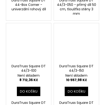
DuraTruss Square DT
DuraTruss Square DT
44-Box Corner -
44/3-050 - přímý díl 50
univerzální rohový díl
cm, tloušťka stěny 3
mm
DuraTruss Square DT
DuraTruss Square DT
44/3-100
44/3-150
Není skladem
Není skladem
8 712,36 Kč
10 557,98 Kč
DO KOŠÍKU
DO KOŠÍKU
DuraTruss Square DT
DuraTruss Square DT