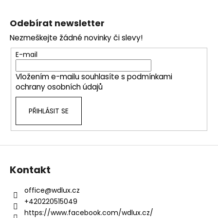
Z
v
a
á
á
c
Odebírat newsletter
n
p
í
í
Nezmeškejte žádné novinky či slevy!
p
a
r
t
E-mail
v
í
k
Vložením e-mailu souhlasíte s
podmínkami
y
ochrany osobních údajů
v
ý
PŘIHLÁSIT SE
p
i
s
u
Kontakt
office
@
wdlux.cz
+420220515049
https://www.facebook.com/wdlux.cz/