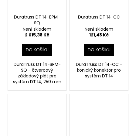
č
u
j
Duratruss DT 14-BPM-
Duratruss DT 14-CC
e
SQ
m
Není skladem
Není skladem
e
2 015,38 Kč
121,48 Kč
DO KOŠÍKU
DO KOŠÍKU
DuraTruss DT 14-BPM-
DuraTruss DT 14-CC -
SQ - čtvercový
konický konektor pro
základový plát pro
systém DT 14
systém DT 14, 250 mm