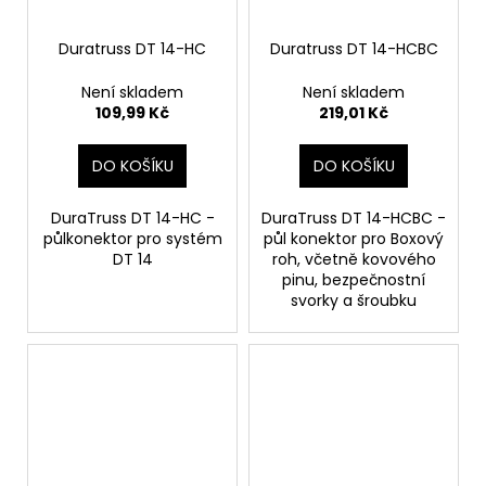
Duratruss DT 14-HC
Duratruss DT 14-HCBC
Není skladem
Není skladem
109,99 Kč
219,01 Kč
DO KOŠÍKU
DO KOŠÍKU
DuraTruss DT 14-HC -
DuraTruss DT 14-HCBC -
půlkonektor pro systém
půl konektor pro Boxový
DT 14
roh, včetně kovového
pinu, bezpečnostní
svorky a šroubku