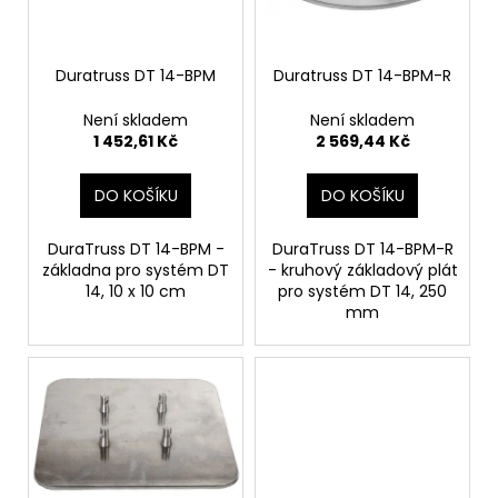
p
ů
a
r
j
o
Duratruss DT 14-BPM
Duratruss DT 14-BPM-R
í
d
t
Není skladem
Není skladem
u
?
1 452,61 Kč
2 569,44 Kč
k
t
DO KOŠÍKU
DO KOŠÍKU
ů
DuraTruss DT 14-BPM -
DuraTruss DT 14-BPM-R
HLEDAT
základna pro systém DT
- kruhový základový plát
14, 10 x 10 cm
pro systém DT 14, 250
mm
D
o
p
o
r
u