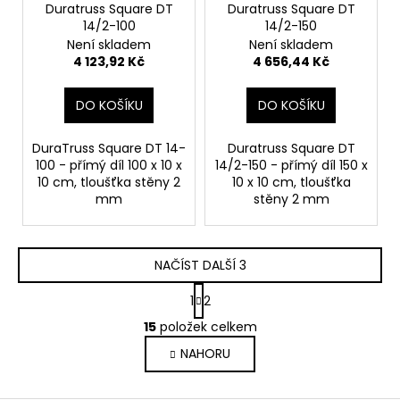
Duratruss Square DT
Duratruss Square DT
14/2-100
14/2-150
Není skladem
Není skladem
4 123,92 Kč
4 656,44 Kč
DO KOŠÍKU
DO KOŠÍKU
DuraTruss Square DT 14-
Duratruss Square DT
100 - přímý díl 100 x 10 x
14/2-150 - přímý díl 150 x
10 cm, tloušťka stěny 2
10 x 10 cm, tloušťka
mm
stěny 2 mm
NAČÍST DALŠÍ 3
S
1
2
t
O
r
15
položek celkem
v
á
NAHORU
l
n
k
á
o
d