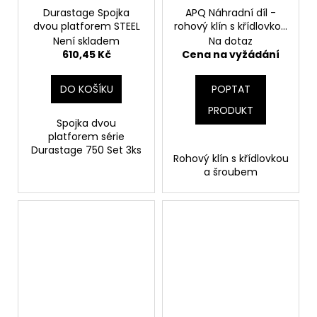
č
Durastage Spojka
APQ Náhradní díl -
u
dvou platforem STEEL
rohový klín s křídlovkou
j
a šroubem
Není skladem
Na dotaz
e
610,45 Kč
Cena na vyžádání
m
e
DO KOŠÍKU
POPTAT
PRODUKT
Spojka dvou
platforem série
Durastage 750 Set 3ks
Rohový klín s křídlovkou
a šroubem