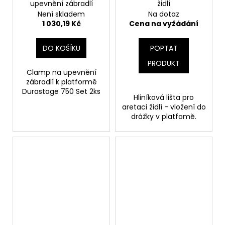
upevnění zábradlí
židlí
Není skladem
Na dotaz
1 030,19 Kč
Cena na vyžádání
DO KOŠÍKU
POPTAT
PRODUKT
Clamp na upevnění
zábradlí k platformě
Durastage 750 Set 2ks
Hliníková lišta pro
aretaci židlí - vložení do
drážky v platfomě.