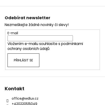
k
á
o
d
Z
v
a
á
á
c
Odebírat newsletter
n
p
í
í
Nezmeškejte žádné novinky či slevy!
p
a
r
t
E-mail
v
í
k
Vložením e-mailu souhlasíte s
podmínkami
y
ochrany osobních údajů
v
ý
PŘIHLÁSIT SE
p
i
s
u
Kontakt
office
@
wdlux.cz
+420220515049