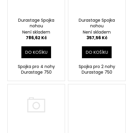
p
ů
a
r
j
o
Durastage Spojka
Durastage Spojka
í
nohou
nohou
d
t
Není skladem
Není skladem
u
?
786,62 Kč
357,56 Kč
k
t
DO KOŠÍKU
DO KOŠÍKU
ů
Spojka pro 4 nohy
Spojka pro 2 nohy
HLEDAT
Durastage 750
Durastage 750
D
o
p
o
r
u