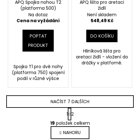
APQ Spojka nohou T2
APQ lišta pro aretaci
(platforma 500)
židlí
Na dotaz
Není skladem
Cena na vyžádání
548,49 Kč
POPTAT
DO KOŠÍKU
PRODUKT
Hliníková lišta pro
aretaci židlí - vložení do
drážky v platfomě.
Spojka T1 pro dvě nohy
(platforma 750) spojení
podií v různé výšce
NAČÍST 7 DALŠÍCH
S
1
2
t
O
r
19
položek celkem
v
á
NAHORU
l
n