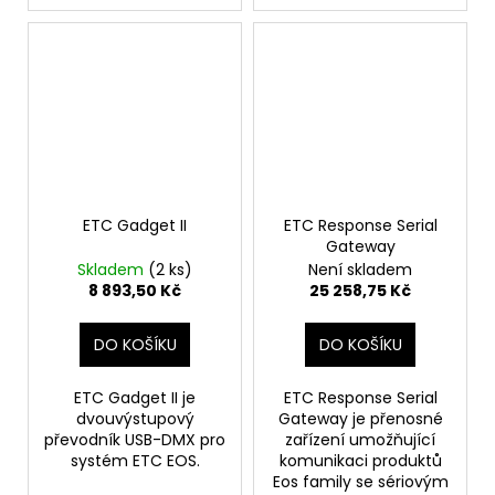
ETC Gadget II
ETC Response Serial
Gateway
Skladem
(2 ks)
Není skladem
8 893,50 Kč
25 258,75 Kč
DO KOŠÍKU
DO KOŠÍKU
ETC Gadget II je
ETC Response Serial
dvouvýstupový
Gateway je přenosné
převodník USB-DMX pro
zařízení umožňující
systém ETC EOS.
komunikaci produktů
Eos family se sériovým