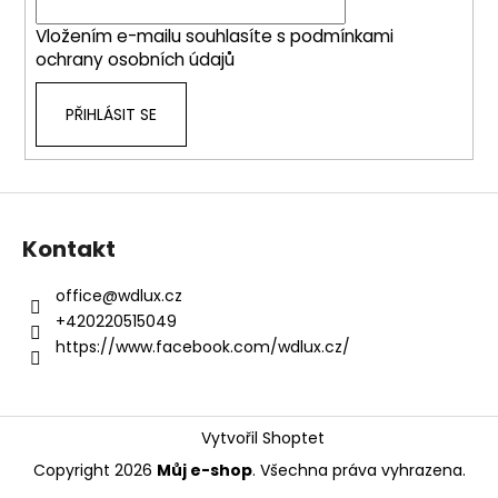
v
í
k
Vložením e-mailu souhlasíte s
podmínkami
y
ochrany osobních údajů
v
ý
PŘIHLÁSIT SE
p
i
s
u
Kontakt
office
@
wdlux.cz
+420220515049
https://www.facebook.com/wdlux.cz/
Vytvořil Shoptet
Copyright 2026
Můj e-shop
. Všechna práva vyhrazena.