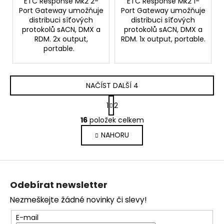
ETC Response Mk2 2-
ETC Response Mk2 1-
Port Gateway umožňuje
Port Gateway umožňuje
distribuci síťových
distribuci síťových
protokolů sACN, DMX a
protokolů sACN, DMX a
RDM. 2x output,
RDM. 1x output, portable.
portable.
NAČÍST DALŠÍ 4
S
1
2
t
O
r
16
položek celkem
v
á
NAHORU
l
n
k
á
o
d
Z
v
a
á
á
c
Odebírat newsletter
n
p
í
í
Nezmeškejte žádné novinky či slevy!
p
a
r
t
E-mail