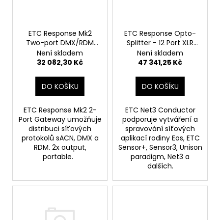
p
ů
a
r
j
o
ETC Response Mk2
ETC Response Opto-
í
Two-port DMX/RDM
Splitter - 12 Port XLR
d
t
Output Gateway -
Rack-mount
Není skladem
Není skladem
u
?
Black/WALL
32 082,30 Kč
47 341,25 Kč
k
t
DO KOŠÍKU
DO KOŠÍKU
ů
ETC Response Mk2 2-
ETC Net3 Conductor
HLEDAT
Port Gateway umožňuje
podporuje vytváření a
distribuci síťových
spravování síťových
protokolů sACN, DMX a
aplikací rodiny Eos, ETC
RDM. 2x output,
Sensor+, Sensor3, Unison
D
portable.
paradigm, Net3 a
o
dalších.
p
o
r
u