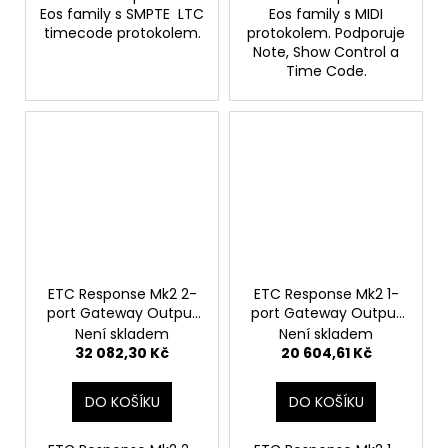
Eos family s SMPTE LTC
Eos family s MIDI
timecode protokolem.
protokolem. Podporuje
Note, Show Control a
Time Code.
ETC Response Mk2 2-
ETC Response Mk2 1-
port Gateway Output
port Gateway Output
- Portable
- Portable
Není skladem
Není skladem
32 082,30 Kč
20 604,61 Kč
DO KOŠÍKU
DO KOŠÍKU