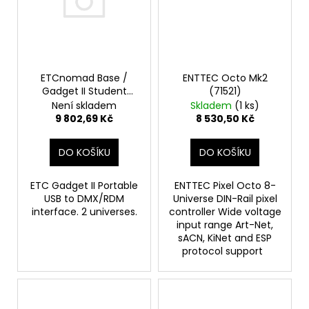
č
u
j
e
m
e
ETCnomad Base /
ENTTEC Octo Mk2
Gadget II Student
(71521)
Edition
Není skladem
Skladem
(1 ks)
9 802,69 Kč
8 530,50 Kč
DO KOŠÍKU
DO KOŠÍKU
ETC Gadget II Portable
ENTTEC Pixel Octo 8-
USB to DMX/RDM
Universe DIN-Rail pixel
interface. 2 universes.
controller Wide voltage
input range Art-Net,
sACN, KiNet and ESP
protocol support