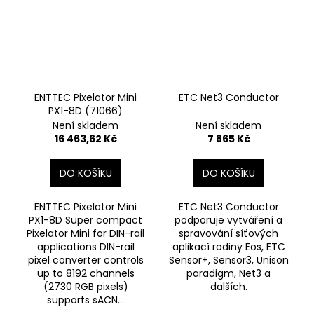
ENTTEC Pixelator Mini
ETC Net3 Conductor
PX1-8D (71066)
Není skladem
Není skladem
16 463,62 Kč
7 865 Kč
DO KOŠÍKU
DO KOŠÍKU
ENTTEC Pixelator Mini
ETC Net3 Conductor
PX1-8D Super compact
podporuje vytváření a
Pixelator Mini for DIN-rail
spravování síťových
applications DIN-rail
aplikací rodiny Eos, ETC
pixel converter controls
Sensor+, Sensor3, Unison
up to 8192 channels
paradigm, Net3 a
(2730 RGB pixels)
dalších.
supports sACN...