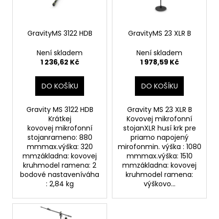
p
ů
a
r
j
o
GravityMS 3122 HDB
GravityMS 23 XLR B
í
d
t
Není skladem
Není skladem
u
?
1 236,62 Kč
1 978,59 Kč
k
t
DO KOŠÍKU
DO KOŠÍKU
ů
Gravity MS 3122 HDB
Gravity MS 23 XLR B
HLEDAT
Krátkej
Kovovej mikrofonní
kovovej mikrofonní
stojanXLR husí krk pre
stojanrameno: 880
priamo napojený
mmmax.výška: 320
mirofonmin. výška : 1080
D
mmzákladna: kovovej
mmmax.výška: 1510
o
kruhmodel ramena: 2
mmzákladna: kovovej
bodové nastaveníváha
kruhmodel ramena:
p
: 2,84 kg
výškovo...
o
r
u