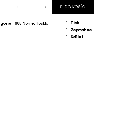
ná
DO KOŠÍKU
:
Tisk
gorie
:
695 Normal lesklá
Zeptat se
Sdílet