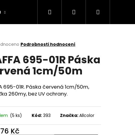
Hledat
Přihlášení
Nákupní
a
Výrobníky
Obchodní podmínky
Ko
košík
rné
odnoceno
Podrobnosti hodnocení
cení
FFA 695-01R Páska
ktu
rvená 1cm/50m
ček.
A 695-01R. Páska červená 1cm/50m,
ťka 260my, bez UV ochrany.
adem
(5 ks)
Kód:
393
Značka:
Allcolor
,76 Kč