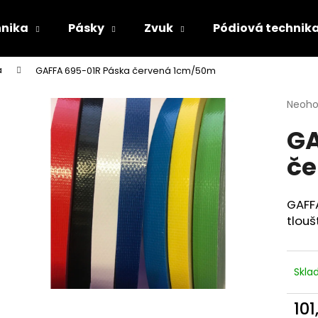
hnika
Pásky
Zvuk
Pódiová technik
á
GAFFA 695-01R Páska červená 1cm/50m
Co potřebujete najít?
Průmě
Neoh
hodno
GA
produ
HLEDAT
je
če
0,0
z
5
Doporučujeme
hvězdi
GAFF
tlouš
Skl
101