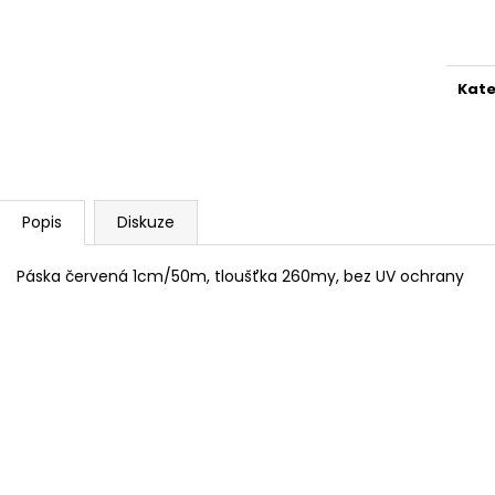
Měr
cena
Kate
Popis
Diskuze
Páska červená 1cm/50m, tloušťka 260my, bez UV ochrany