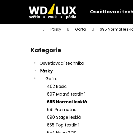
K
Přejít
na
o
Osvětlovací tec
obsah
Zpět
Zpět
š
do
do
í
Domů
Pásky
Gaffa
695 Normal leskl
k
obchodu
obchodu
P
o
Kategorie
Přeskočit
s
kategorie
t
Osvětlovací technika
r
Pásky
a
Gaffa
n
402 Basic
n
697 Matná textilní
í
695 Normal lesklá
p
691 Pro matná
a
690 Stage lesklá
n
655 Top textilní
e
654 Neon TOP