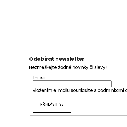
Z
á
Odebírat newsletter
p
Nezmeškejte žádné novinky či slevy!
a
t
E-mail
í
Vložením e-mailu souhlasíte s
podmínkami o
PŘIHLÁSIT SE