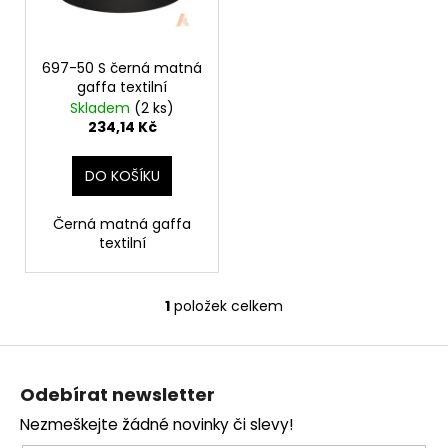
p
ů
a
r
j
o
697-50 S černá matná
í
gaffa textilní
d
t
Skladem
(2 ks)
u
?
234,14 Kč
k
t
DO KOŠÍKU
ů
Černá matná gaffa
HLEDAT
textilní
1
položek celkem
O
D
v
o
Z
l
p
á
á
o
Odebírat newsletter
d
p
r
a
Nezmeškejte žádné novinky či slevy!
u
a
c