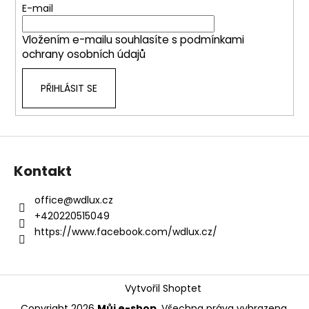
č
t
E-mail
í
u
í
p
j
Vložením e-mailu souhlasíte s
podmínkami
r
e
ochrany osobních údajů
v
m
k
e
PŘIHLÁSIT SE
y
v
ý
p
i
s
Kontakt
u
office
@
wdlux.cz
+420220515049
https://www.facebook.com/wdlux.cz/
Vytvořil Shoptet
Copyright 2026
Můj e-shop
. Všechna práva vyhrazena.