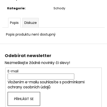
č
u
Kategorie
:
Schody
j
e
m
Popis
Diskuze
e
Popis produktu není dostupný
Z
á
Odebírat newsletter
p
Nezmeškejte žádné novinky či slevy!
a
t
E-mail
í
Vložením e-mailu souhlasíte s
podmínkami
ochrany osobních údajů
PŘIHLÁSIT SE