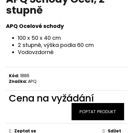
je
a
stupně
0,0
z
j
5
í
hvězdiček.
APQ Ocelové schody
t
?
100 x 50 x 40 cm
2 stupně, výška podia 60 cm
Vodovzdorné
HLEDAT
Kód:
1886
Značka:
APQ
D
Cena na vyžádání
o
p
POPTAT PRODUKT
o
r
u
Zeptat se
Sdílet