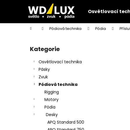
K
Přejít
na
o
Osvětlovací tec
obsah
Zpět
Zpět
š
do
do
í
Domů
Pódiová technika
Pódia
Přísl
k
obchodu
obchodu
P
o
Kategorie
Přeskočit
s
kategorie
t
Osvětlovací technika
r
Pásky
a
Zvuk
n
Pódiová technika
n
Rigging
í
Motory
p
Pódia
a
Desky
n
APQ Standard 500
e
APQ Standard 750