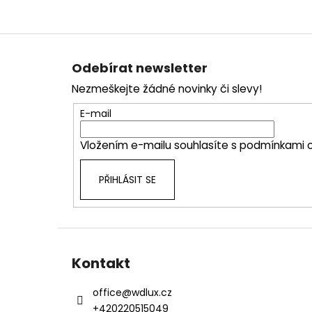
Z
á
Odebírat newsletter
p
Nezmeškejte žádné novinky či slevy!
a
t
E-mail
í
Vložením e-mailu souhlasíte s
podmínkami o
PŘIHLÁSIT SE
Kontakt
office
@
wdlux.cz
+420220515049