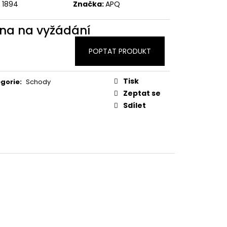
1894
Značka:
APQ
na na vyžádání
POPTAT PRODUKT
Tisk
gorie
:
Schody
Zeptat se
Sdílet