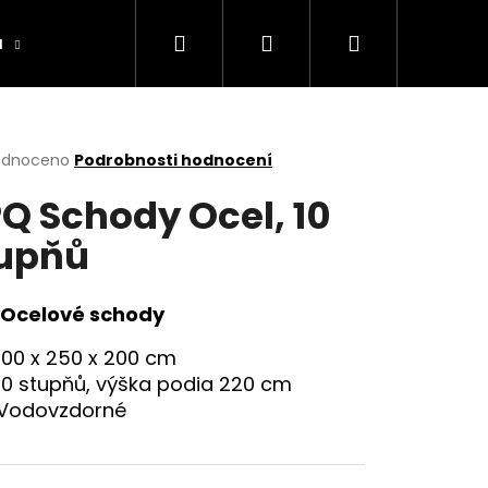
Hledat
Přihlášení
Nákupní
a
Výrobníky
Obchodní podmínky
Ko
košík
rné
odnoceno
Podrobnosti hodnocení
cení
Q Schody Ocel, 10
ktu
upňů
ček.
Ocelové schody
100 x 250 x 200 cm
10 stupňů, výška podia 220 cm
Vodovzdorné