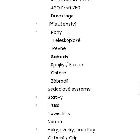
l
APQ Profi 750
Durastage
Příslušenství
Nohy
Teleskopické
Pevné
Schody
Spojky / Fixace
Ostatní
Zábradlí
Sedadlové systémy
Stativy
Truss
Tower lifty
Nářadí
Háky, svorky, couplery
Ostatní / Grip