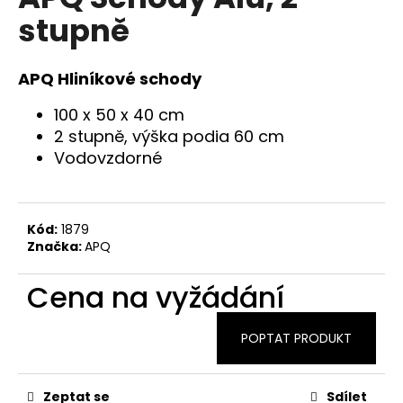
je
a
stupně
0,0
z
j
5
í
hvězdiček.
APQ Hliníkové schody
t
?
100 x 50 x 40 cm
2 stupně, výška podia 60 cm
Vodovzdorné
HLEDAT
Kód:
1879
Značka:
APQ
D
Cena na vyžádání
o
p
POPTAT PRODUKT
o
r
u
Zeptat se
Sdílet