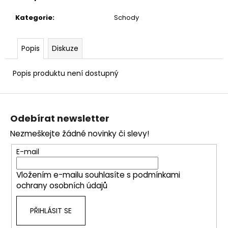
č
u
Kategorie
:
Schody
j
e
m
Popis
Diskuze
e
Popis produktu není dostupný
Z
á
Odebírat newsletter
p
Nezmeškejte žádné novinky či slevy!
a
t
E-mail
í
Vložením e-mailu souhlasíte s
podmínkami
ochrany osobních údajů
PŘIHLÁSIT SE