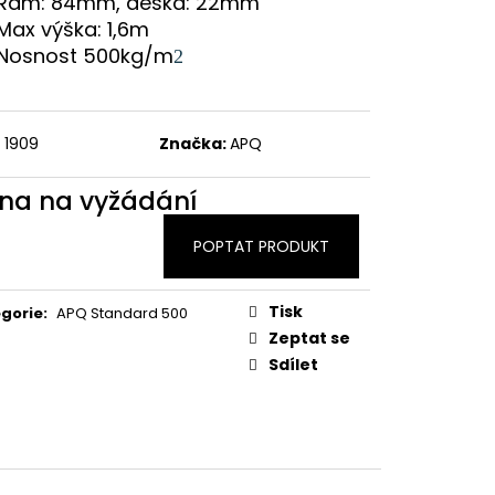
Rám: 84mm, deska: 22mm
Max výška: 1,6m
Nosnost 500kg/m
2
1909
Značka:
APQ
na na vyžádání
POPTAT PRODUKT
Tisk
gorie
:
APQ Standard 500
Zeptat se
Sdílet