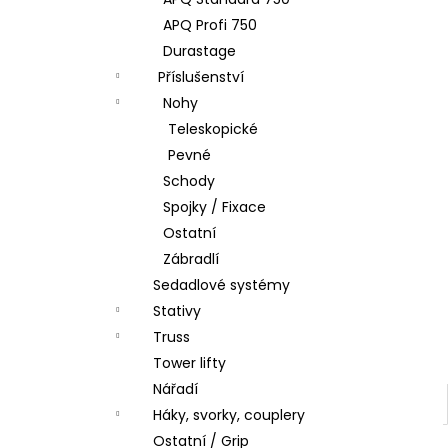
l
APQ Profi 750
Durastage
Příslušenství
Nohy
Teleskopické
Pevné
Schody
Spojky / Fixace
Ostatní
Zábradlí
Sedadlové systémy
Stativy
Truss
Tower lifty
Nářadí
Háky, svorky, couplery
Ostatní / Grip