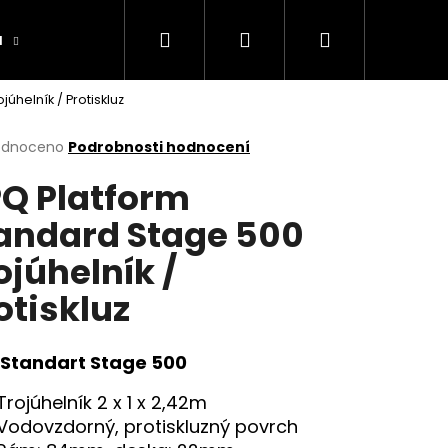
Hledat
Přihlášení
Nákupní
a
Výrobníky
Obchodní podmínky
Ko
úhelník / Protiskluz
košík
rné
odnoceno
Podrobnosti hodnocení
cení
Q Platform
ktu
andard Stage 500
ojúhelník /
ček.
otiskluz
Standart Stage 500
Trojúhelník 2 x 1 x 2,42m
Vodovzdorný, protiskluzný povrch