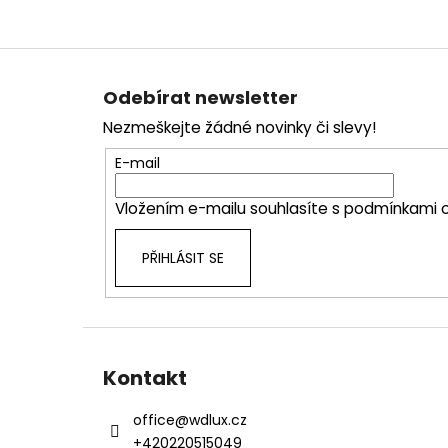
Z
á
Odebírat newsletter
p
Nezmeškejte žádné novinky či slevy!
a
t
E-mail
í
Vložením e-mailu souhlasíte s
podmínkami o
PŘIHLÁSIT SE
Kontakt
office
@
wdlux.cz
+420220515049