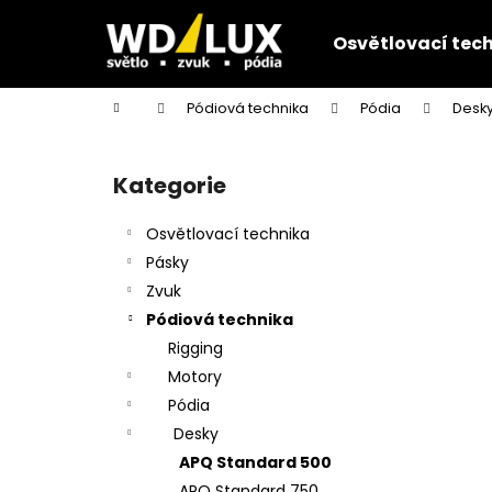
K
Přejít
na
o
Osvětlovací tec
obsah
Zpět
Zpět
š
do
do
í
Domů
Pódiová technika
Pódia
Desk
k
obchodu
obchodu
P
o
Kategorie
Přeskočit
s
kategorie
t
Osvětlovací technika
r
Pásky
a
Zvuk
n
Pódiová technika
n
Rigging
í
Motory
p
Pódia
a
Desky
n
APQ Standard 500
e
APQ Standard 750