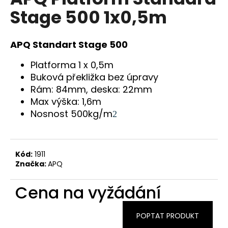
je
a
Stage 500 1x0,5m
0,0
z
j
5
í
hvězdiček.
APQ Standart Stage 500
t
?
Platforma 1 x 0,5m
Buková překližka bez úpravy
Rám: 84mm, deska: 22mm
Max výška: 1,6m
Nosnost 500kg/m
2
HLEDAT
Kód:
1911
D
Značka:
APQ
o
p
Cena na vyžádání
o
r
POPTAT PRODUKT
u