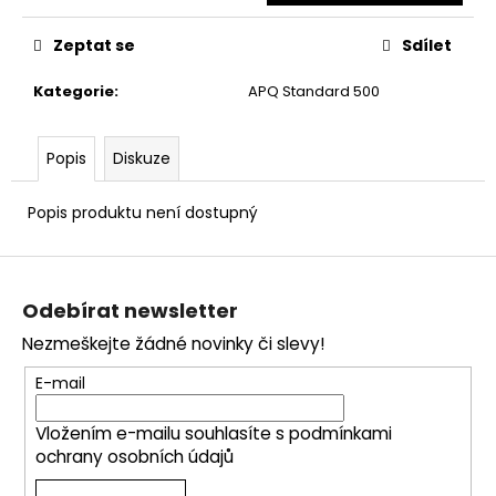
č
u
Zeptat se
Sdílet
j
e
Kategorie
:
APQ Standard 500
m
e
Popis
Diskuze
Popis produktu není dostupný
Z
á
Odebírat newsletter
p
Nezmeškejte žádné novinky či slevy!
a
t
E-mail
í
Vložením e-mailu souhlasíte s
podmínkami
ochrany osobních údajů