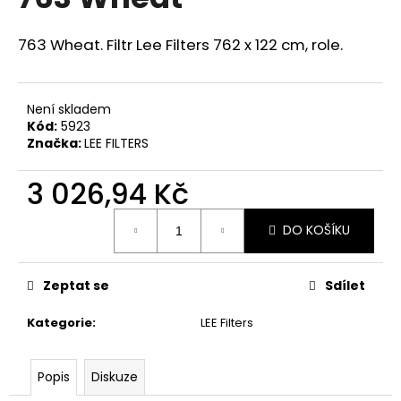
je
a
0,0
z
j
763 Wheat. Filtr Lee Filters 762 x 122 cm, role.
5
í
hvězdiček.
t
Není skladem
?
Kód:
5923
Značka:
LEE FILTERS
3 026,94 Kč
HLEDAT
Měrná
DO KOŠÍKU
cena:
D
Zeptat se
Sdílet
o
p
Kategorie
:
LEE Filters
o
r
Popis
Diskuze
u