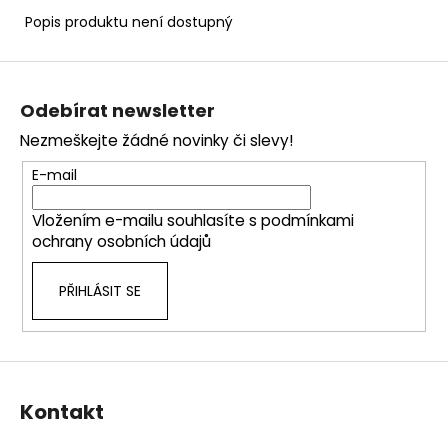
č
u
Popis produktu není dostupný
j
e
Z
m
á
Odebírat newsletter
e
p
Nezmeškejte žádné novinky či slevy!
a
t
E-mail
í
Vložením e-mailu souhlasíte s
podmínkami
ochrany osobních údajů
PŘIHLÁSIT SE
Kontakt