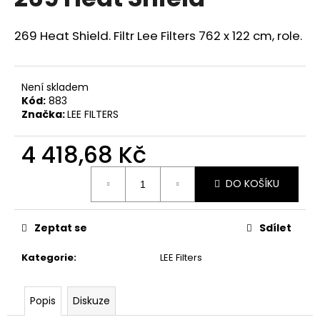
je
a
0,0
z
j
269 Heat Shield. Filtr Lee Filters 762 x 122 cm, role.
5
í
hvězdiček.
t
Není skladem
?
Kód:
883
Značka:
LEE FILTERS
4 418,68 Kč
HLEDAT
Měrná
DO KOŠÍKU
cena:
D
Zeptat se
Sdílet
o
p
Kategorie
:
LEE Filters
o
r
Popis
Diskuze
u