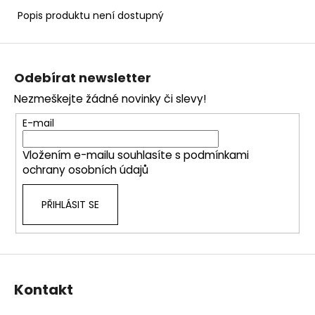
č
u
Popis produktu není dostupný
j
e
Z
m
á
Odebírat newsletter
e
p
Nezmeškejte žádné novinky či slevy!
a
t
E-mail
í
Vložením e-mailu souhlasíte s
podmínkami
ochrany osobních údajů
PŘIHLÁSIT SE
Kontakt