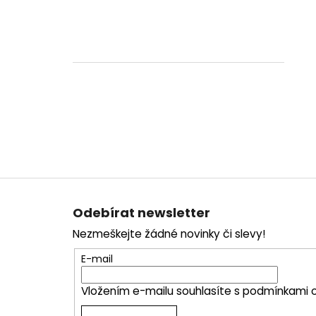
Z
á
Odebírat newsletter
p
Nezmeškejte žádné novinky či slevy!
a
t
E-mail
í
Vložením e-mailu souhlasíte s
podmínkami o