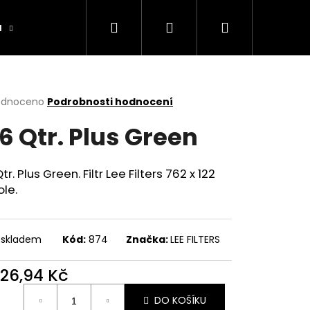
Hledat
Přihlášení
Nákupní
a
Výrobníky
Obchodní podmínky
Ko
košík
rné
odnoceno
Podrobnosti hodnocení
cení
6 Qtr. Plus Green
ktu
tr. Plus Green. Filtr Lee Filters 762 x 122
ole.
ček.
 skladem
Kód:
874
Značka:
LEE FILTERS
026,94 Kč
ná
DO KOŠÍKU
: