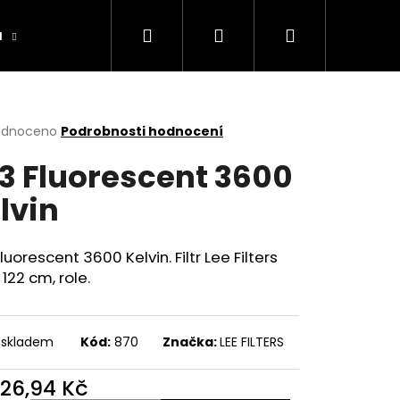
Hledat
Přihlášení
Nákupní
a
Výrobníky
Obchodní podmínky
Ko
košík
rné
odnoceno
Podrobnosti hodnocení
cení
3 Fluorescent 3600
ktu
lvin
ček.
luorescent 3600 Kelvin. Filtr Lee Filters
 122 cm, role.
 skladem
Kód:
870
Značka:
LEE FILTERS
026,94 Kč