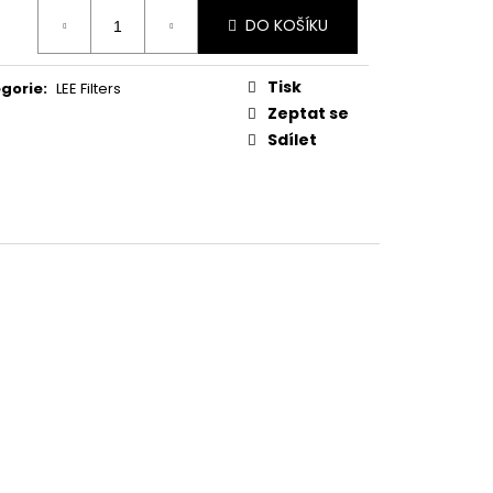
ná
DO KOŠÍKU
:
Tisk
gorie
:
LEE Filters
Zeptat se
Sdílet