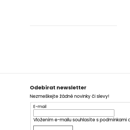
Z
á
Odebírat newsletter
p
Nezmeškejte žádné novinky či slevy!
a
t
E-mail
í
Vložením e-mailu souhlasíte s
podmínkami o