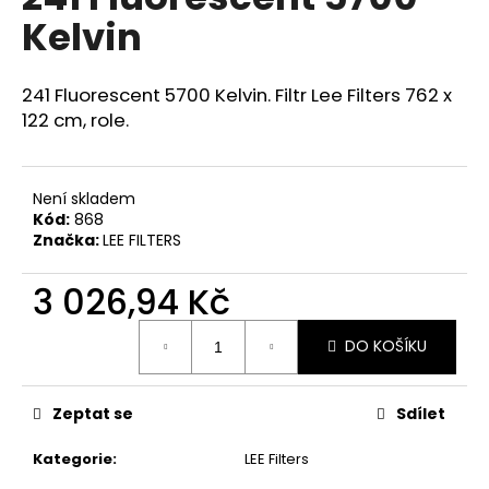
je
a
Kelvin
0,0
z
j
5
í
hvězdiček.
241 Fluorescent 5700 Kelvin. Filtr Lee Filters 762 x
t
122 cm, role.
?
Není skladem
Kód:
868
Značka:
LEE FILTERS
HLEDAT
3 026,94 Kč
Měrná
D
DO KOŠÍKU
cena:
o
p
Zeptat se
Sdílet
o
r
Kategorie
:
LEE Filters
u