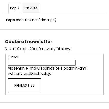
č
u
Popis
Diskuze
j
e
Popis produktu není dostupný
m
e
Z
á
Odebírat newsletter
p
Nezmeškejte žádné novinky či slevy!
a
t
E-mail
í
Vložením e-mailu souhlasíte s
podmínkami
ochrany osobních údajů
PŘIHLÁSIT SE