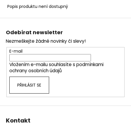
č
u
Popis produktu není dostupný
j
e
Z
m
á
Odebírat newsletter
e
p
Nezmeškejte žádné novinky či slevy!
a
t
E-mail
í
Vložením e-mailu souhlasíte s
podmínkami
ochrany osobních údajů
PŘIHLÁSIT SE
Kontakt