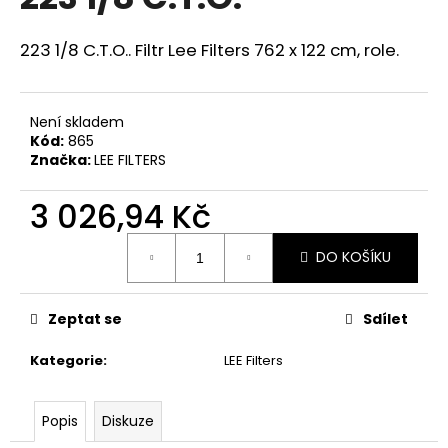
je
a
0,0
z
j
223 1/8 C.T.O.. Filtr Lee Filters 762 x 122 cm, role.
5
í
hvězdiček.
t
Není skladem
?
Kód:
865
Značka:
LEE FILTERS
3 026,94 Kč
HLEDAT
Měrná
DO KOŠÍKU
cena:
D
Zeptat se
Sdílet
o
p
Kategorie
:
LEE Filters
o
r
Popis
Diskuze
u