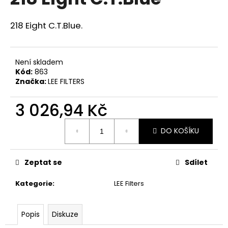
je
a
0,0
z
j
218 Eight C.T.Blue.
5
í
hvězdiček.
t
Není skladem
?
Kód:
863
Značka:
LEE FILTERS
3 026,94 Kč
HLEDAT
Měrná
DO KOŠÍKU
cena:
D
Zeptat se
Sdílet
o
p
Kategorie
:
LEE Filters
o
r
Popis
Diskuze
u