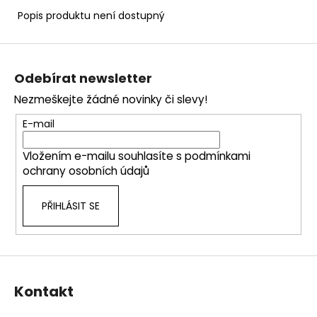
č
u
Popis produktu není dostupný
j
e
Z
m
á
Odebírat newsletter
e
p
Nezmeškejte žádné novinky či slevy!
a
t
E-mail
í
Vložením e-mailu souhlasíte s
podmínkami
ochrany osobních údajů
PŘIHLÁSIT SE
Kontakt