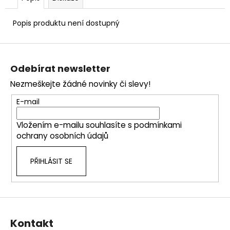
č
u
j
Popis produktu není dostupný
e
m
Z
e
á
Odebírat newsletter
p
Nezmeškejte žádné novinky či slevy!
a
t
E-mail
í
Vložením e-mailu souhlasíte s
podmínkami
ochrany osobních údajů
PŘIHLÁSIT SE
Kontakt