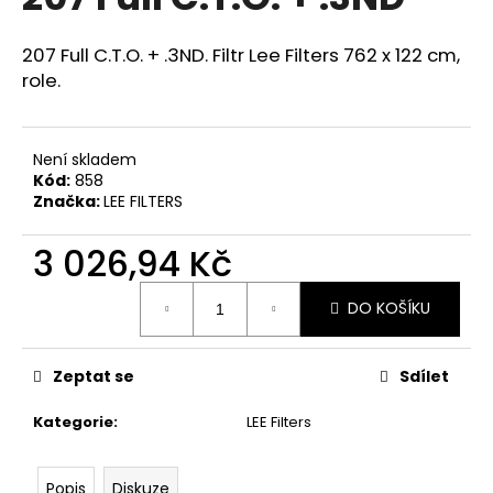
je
a
0,0
z
j
207 Full C.T.O. + .3ND. Filtr Lee Filters 762 x 122 cm,
5
role.
í
hvězdiček.
t
?
Není skladem
Kód:
858
Značka:
LEE FILTERS
3 026,94 Kč
HLEDAT
Měrná
DO KOŠÍKU
cena:
D
o
Zeptat se
Sdílet
p
o
Kategorie
:
LEE Filters
r
u
Popis
Diskuze