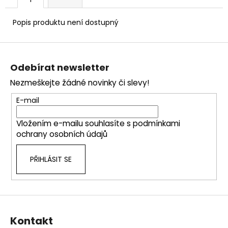
č
u
j
Popis produktu není dostupný
e
m
Z
e
á
Odebírat newsletter
p
Nezmeškejte žádné novinky či slevy!
a
t
E-mail
í
Vložením e-mailu souhlasíte s
podmínkami
ochrany osobních údajů
PŘIHLÁSIT SE
Kontakt