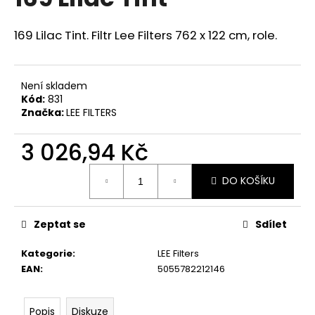
je
a
0,0
z
j
169 Lilac Tint. Filtr Lee Filters 762 x 122 cm, role.
5
í
hvězdiček.
t
Není skladem
?
Kód:
831
Značka:
LEE FILTERS
3 026,94 Kč
HLEDAT
Měrná
DO KOŠÍKU
cena:
D
Zeptat se
Sdílet
o
p
Kategorie
:
LEE Filters
o
EAN
:
5055782212146
r
u
Popis
Diskuze